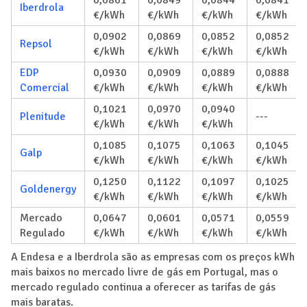
Iberdrola
€/kWh
€/kWh
€/kWh
€/kWh
0,0902
0,0869
0,0852
0,0852
Repsol
€/kWh
€/kWh
€/kWh
€/kWh
EDP
0,0930
0,0909
0,0889
0,0888
Comercial
€/kWh
€/kWh
€/kWh
€/kWh
0,1021
0,0970
0,0940
Plenitude
---
€/kWh
€/kWh
€/kWh
0,1085
0,1075
0,1063
0,1045
Galp
€/kWh
€/kWh
€/kWh
€/kWh
0,1250
0,1122
0,1097
0,1025
Goldenergy
€/kWh
€/kWh
€/kWh
€/kWh
Mercado
0,0647
0,0601
0,0571
0,0559
Regulado
€/kWh
€/kWh
€/kWh
€/kWh
A Endesa e a Iberdrola são as empresas com os preços kWh
mais baixos no mercado livre de gás em Portugal, mas o
mercado regulado continua a oferecer as tarifas de gás
mais baratas.