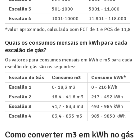
Escalão 3
501-1000
5901 - 11.800
Escalão 4
1001-10000
11.801 - 118.000
*valor aproximado, calculado com FCT de 1 e PCS de 11,8
Quais os consumos mensais em kWh para cada
escalão de gás?
Os valores para consumos mensais em kWh e m3 para cada
escalão de gás são os seguintes:
Escalão do Gás
Consumo m3
Consumo kWh*
Escalão 1
0- 18,3 m3
0 - 216 kWh
Escalão 2
18,4 - 41,6 m3
217 - 492 kWh
Escalão 3
41,7 - 83,3 m3
493 - 984 kWh
Escalão 4
83,4 - 833 m3
985 - 9850 kWh
Como converter m3 em kWh no gás