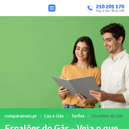
210 201 170
Seg. a Sex. 9h as 19h
comparamais.pt
Luz e Gás
Tarifas
Escalões do Gás
Escalões do Gás - Veja o que