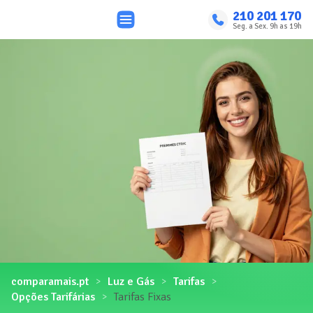
210 201 170
Seg. a Sex. 9h as 19h
comparamais.pt
Luz e Gás
Tarifas
Opções Tarifárias
Tarifas Fixas