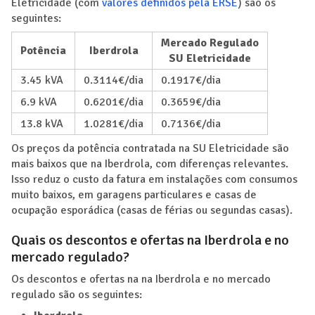
Eletricidade (com
valores definidos pela ERSE
) são os
seguintes:
Mercado Regulado
Potência
Iberdrola
SU Eletricidade
3.45 kVA
0.3114€/dia
0.1917€/dia
6.9 kVA
0.6201€/dia
0.3659€/dia
13.8 kVA
1.0281€/dia
0.7136€/dia
Os preços da potência contratada na SU Eletricidade são
mais baixos que na Iberdrola, com diferenças relevantes.
Isso reduz o custo da fatura em instalações com consumos
muito baixos, em garagens particulares e casas de
ocupação esporádica (casas de férias ou segundas casas).
Quais os descontos e ofertas na Iberdrola e no
mercado regulado?
Os descontos e ofertas na na Iberdrola e no mercado
regulado são os seguintes: