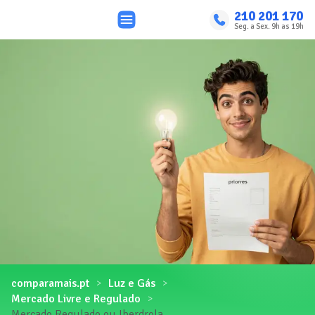
210 201 170
Seg. a Sex. 9h as 19h
comparamais.pt
Luz e Gás
Mercado Livre e Regulado
Mercado Regulado ou Iberdrola