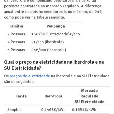
da Iberdrola é compensado pelo valor mais baixo da
potência contratada no mercado regulado. A diferença
anual entre os dois fornecedores é, no máximo, de 24€,
como pode ver na tabela seguinte:
Família
Poupança
2 Pessoas
13€ (SU Eletricidade)€/ano
4 Pessoas
2€/ano (Iberdrola)
6 Pessoas
24€/ano (Iberdrola)
Qual o preço da eletricidade na Iberdrola e na
SU Eletricidade?
Os
preços de eletricidade
na Iberdrola e na SU Eletricidade
são os seguintes:
Mercado
Tarifa
Iberdrola
Regulado
SU Eletricidade
Simples
0.1463€/kWh
0.1654€/kWh