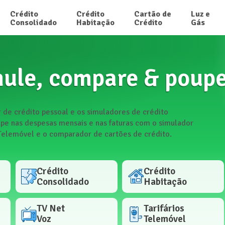
Crédito

Crédito

Cartão de

Luz e

Consolidado
Habitação
Crédito
Gás
ule, compare & poup
 de crédito pessoal e os simuladores de crédito
upe nas despesas mensais e nas faturas com o simulador
 Telemóvel e o comparador de cartões de crédito.
Crédito

Crédito

Consolidado
Habitação
TV Net

Tarifários

Voz
Telemóvel