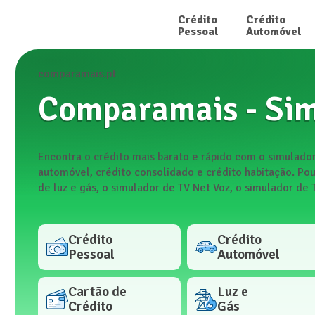
Crédito

Crédito

Pessoal
Automóvel
comparamais.pt
Comparamais - Sim
Encontra o crédito mais barato e rápido com o simulador
automóvel, crédito consolidado e crédito habitação. Po
de luz e gás, o simulador de TV Net Voz, o simulador de
Crédito

Crédito

Pessoal
Automóvel
Cartão de

Luz e

Crédito
Gás