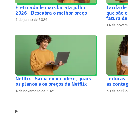
Eletricidade mais barata julho
Tarifa de
2026 - Descubra o melhor preço
que são 
fatura de
1 de junho de 2026
14 de novem
Netflix - Saiba como aderir, quais
Leituras 
os planos e os preços da Netflix
as contag
4 de novembro de 2025
30 de abril 