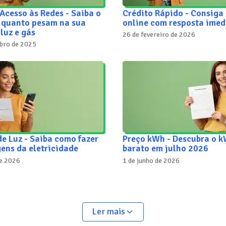
 Acesso às Redes - Saiba o
Crédito Rápido - Consiga 
e quanto pesam na sua
online com resposta imed
 luz e gás
26 de fevereiro de 2026
bro de 2025
de Luz - Saiba como fazer
Preço kWh - Descubra o 
ens da eletricidade
barato em julho 2026
de 2026
1 de junho de 2026
Ler mais