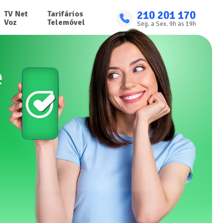
210 201 170
TV Net

Tarifários

Voz
Telemóvel
Seg. a Sex. 9h as 19h
e