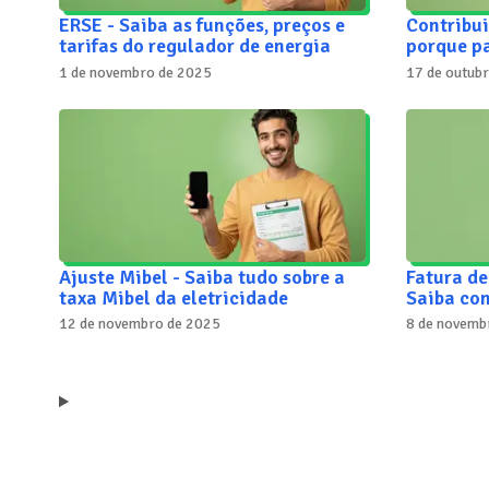
ERSE - Saiba as funções, preços e
Contribui
tarifas do regulador de energia
porque p
1 de novembro de 2025
17 de outub
Ajuste Mibel - Saiba tudo sobre a
Fatura de
taxa Mibel da eletricidade
Saiba com
12 de novembro de 2025
8 de novemb