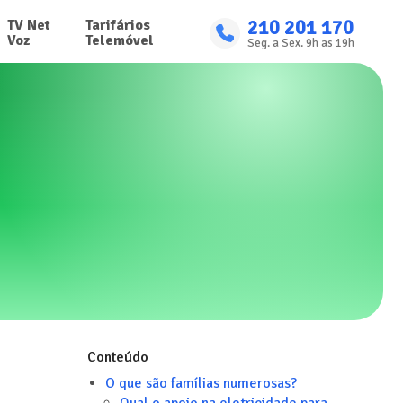
210 201 170
TV Net

Tarifários

Voz
Telemóvel
Seg. a Sex. 9h as 19h
Conteúdo
O que são famílias numerosas?