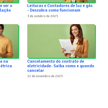
e ver o
Leituras e Contadores de luz e gás
alação
- Descubra como funcionam
3 de outubro de 2025
a na
Cancelamento do contrato de
létrica
eletricidade- Saiba como e quando
cancelar
12 de novembro de 2025