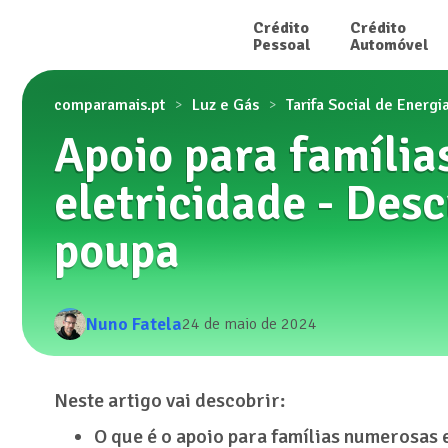
Crédito

Crédito

Pessoal
Automóvel
comparamais.pt
Luz e Gás
Tarifa Social de Energi
Apoio para famíli
eletricidade - Des
poupa
Nuno Fatela
24 de maio de 2024
Neste artigo vai descobrir:
O que é o apoio para famílias numerosas 