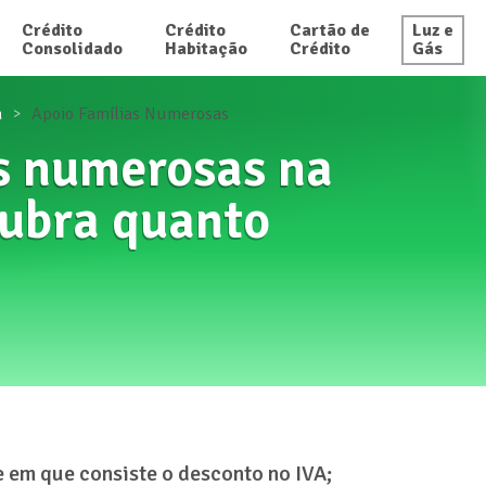
Crédito

Crédito

Cartão de

Luz e

Consolidado
Habitação
Crédito
Gás
a
Apoio Famílias Numerosas
as numerosas na
cubra quanto
e em que consiste o desconto no IVA;