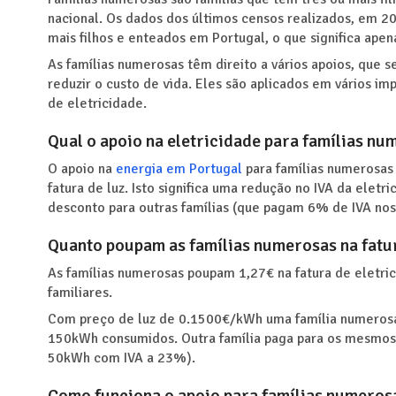
nacional. Os dados dos últimos censos realizados, em 2
mais filhos e enteados em Portugal, o que significa ape
As famílias numerosas têm direito a vários apoios, que 
reduzir o custo de vida. Eles são aplicados em vários i
de eletricidade.
Qual o apoio na eletricidade para famílias nu
O apoio na
energia em Portugal
para famílias numerosas
fatura de luz. Isto significa uma redução no IVA da elet
desconto para outras famílias (que pagam 6% de IVA no
Quanto poupam as famílias numerosas na fatur
As famílias numerosas poupam 1,27€ na fatura de elet
familiares.
Com preço de luz de 0.1500€/kWh uma família numerosa 
150kWh consumidos. Outra família paga para os mesmo
50kWh com IVA a 23%).
Como funciona o apoio para famílias numerosa