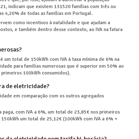
021, indicam que existem 131520 famílias com três ou
nas 4,20% de todas as famílias em Portugal.
servem como incentivos à natalidade e que ajudam a
mpostos, e também dentro desse contexto, ao IVA na fatura
merosas?
 é um total de 150kWh com IVA à taxa mínima de 6% na
ricidade para famílias numerosas que é superior em 50% ao
s primeiros 100kWh consumidos).
a de eletricidade?
ricidade em comparação com os outros agregados
paga, com IVA a 6%, um total de 23,85€ nos primeiros
s 150kWh um total de 25,12€ (100kWh com IVA a 6% +
s da eletricidade com tarifa bi-horária?