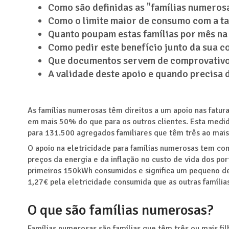
Como são definidas as "famílias numerosa
Como o limite maior de consumo com a ta
Quanto poupam estas famílias por mês na 
Como pedir este benefício junto da sua c
Que documentos servem de comprovativos
A validade deste apoio e quando precisa 
As famílias numerosas têm direitos a um apoio nas fatura
em mais 50% do que para os outros clientes. Esta medida
para 131.500 agregados familiares que têm três ao mais 
O apoio na eletricidade para famílias numerosas tem co
preços da energia e da inflação no custo de vida dos po
primeiros 150kWh consumidos e significa um pequeno d
1,27€ pela eletricidade consumida que as outras famílias
O que são famílias numerosas?
Famílias numerosas são famílias que têm três ou mais fi