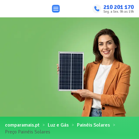
210 201 170
Seg. a Sex. 9h as 19h
comparamais.pt
Luz e Gás
Painéis Solares
Preço Painéis Solares