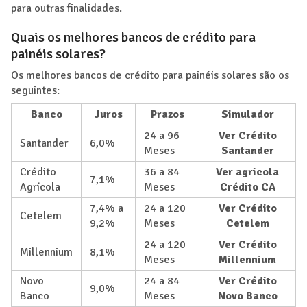
para outras finalidades.
Quais os melhores bancos de crédito para
painéis solares?
Os melhores bancos de crédito para painéis solares são os
seguintes:
Banco
Juros
Prazos
Simulador
24 a 96
Ver Crédito
Santander
6,0%
Meses
Santander
Crédito
36 a 84
Ver agricola
7,1%
Agrícola
Meses
Crédito CA
7,4% a
24 a 120
Ver Crédito
Cetelem
9,2%
Meses
Cetelem
24 a 120
Ver Crédito
Millennium
8,1%
Meses
Millennium
Novo
24 a 84
Ver Crédito
9,0%
Banco
Meses
Novo Banco