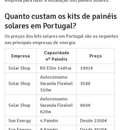
empresa para fazer a instalação dos painéis solares.
Quanto custam os kits de painéis
solares em Portugal?
Os preços dos kits solares em Portugal são os seguintes
nas principais empresas de energia:
Capacidade
Empresa
Preço
nº Painéis
Solar Shop
Kit Elite 1485w
1991€
Autoconsumo
Solar Shop
Varanda Flexível
358€
310w
Autoconsumo
Solar Shop
Varanda Flexível
860€
620w
Sun Energy
4 Painéis
Desde 2300€
Sun Energy
8 Painéis
Desde 3500€