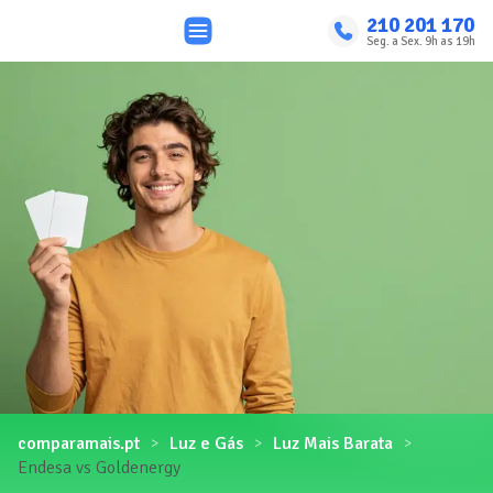
210 201 170
Seg. a Sex. 9h as 19h
comparamais.pt
Luz e Gás
Luz Mais Barata
Endesa vs Goldenergy