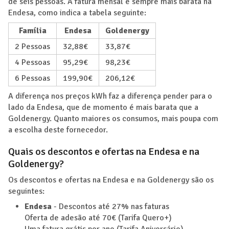
de seis pessoas. A fatura mensal é sempre mais barata na
Endesa, como indica a tabela seguinte:
Família
Endesa
Goldenergy
2 Pessoas
32,88€
33,87€
4 Pessoas
95,29€
98,23€
6 Pessoas
199,90€
206,12€
A diferença nos preços kWh faz a diferença pender para o
lado da Endesa, que de momento é mais barata que a
Goldenergy. Quanto maiores os consumos, mais poupa com
a escolha deste fornecedor.
Quais os descontos e ofertas na Endesa e na
Goldenergy?
Os descontos e ofertas na Endesa e na Goldenergy são os
seguintes:
Endesa
- Descontos até 27% nas faturas
Oferta de adesão até 70€ (Tarifa Quero+)
Uma fatura grátis por ano (Tarifa Aniversário)