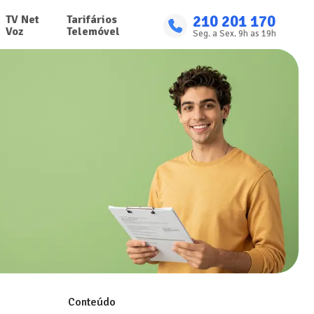
210 201 170
TV Net

Tarifários

Voz
Telemóvel
Seg. a Sex. 9h as 19h
Conteúdo