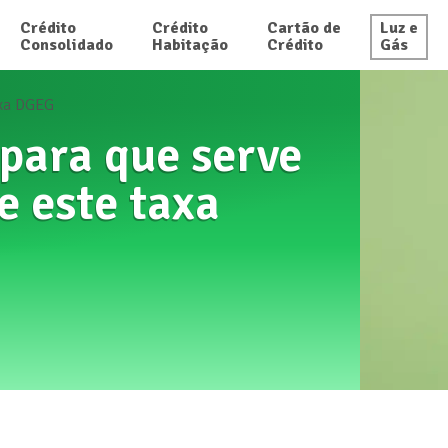
Crédito

Crédito

Cartão de

Luz e

Consolidado
Habitação
Crédito
Gás
xa DGEG
para que serve
e este taxa