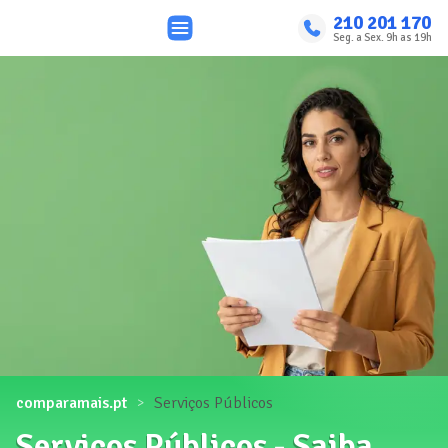
210 201 170
Seg. a Sex. 9h as 19h
comparamais.pt
Serviços Públicos
Serviços Públicos - Saiba