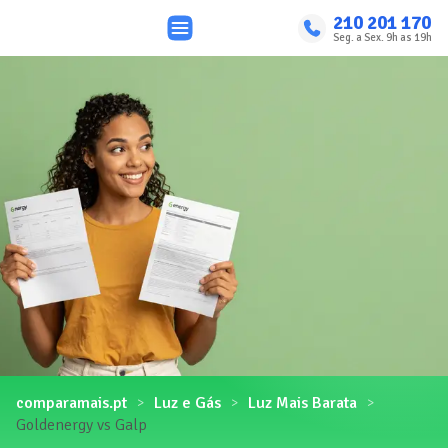
210 201 170
Seg. a Sex. 9h as 19h
comparamais.pt
Luz e Gás
Luz Mais Barata
Goldenergy vs Galp