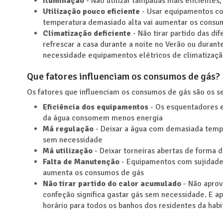
Iluminação
- Não utilizar lâmpadas mais eficient
Utilização pouco eficiente
- Usar equipamentos co
temperatura demasiado alta vai aumentar os consu
Climatização deficiente
- Não tirar partido das di
refrescar a casa durante a noite no Verão ou durante
necessidade equipamentos elétricos de climatizaç
Que fatores influenciam os consumos de gás?
Os fatores que influenciam os consumos de gás são os s
Eficiência dos equipamentos
- Os esquentadores 
da água consomem menos energia
Má regulação
- Deixar a água com demasiada tempe
sem necessidade
Má utilização
- Deixar torneiras abertas de forma 
Falta de Manutenção
- Equipamentos com sujidade
aumenta os consumos de gás
Não tirar partido do calor acumulado
- Não aprov
confeção significa gastar gás sem necessidade. E 
horário para todos os banhos dos residentes da hab