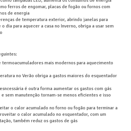
es, como lâmpadas LED, aumenta os consumos de energia
mo ferros de engomar, placas de fogão ou fornos com
mos de energia
ferenças de temperatura exterior, abrindo janelas para
 o dia para aquecer a casa no Inverno, obriga a usar sem
ão
eguintes:
e termoacumuladores mais modernos para aquecimento
ratura no Verão obriga a gastos maiores do esquentador
desncessária é outra forma aumentar os gastos com gás
 e sem manutenção tornam-se menos eficientes e isso
eitar o calor acumulado no forno ou fogão para terminar a
aproveitar o calor acumulado no esquentador, com um
itação, também reduz os gastos de gás