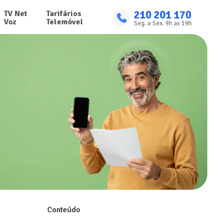
210 201 170
TV Net

Tarifários

Voz
Telemóvel
Seg. a Sex. 9h as 19h
Conteúdo