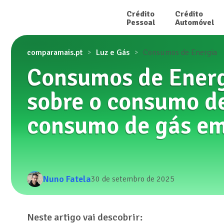
Crédito

Crédito

Pessoal
Automóvel
comparamais.pt
Luz e Gás
Consumos de Energia
Consumos de Energ
sobre o consumo de
consumo de gás em
Nuno Fatela
30 de setembro de 2025
Neste artigo vai descobrir: