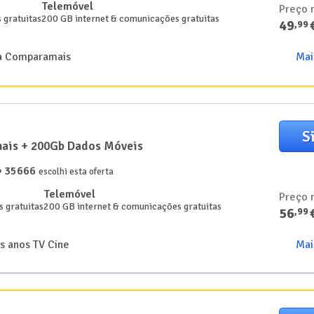
Telemóvel
Preço 
 gratuitas
200 GB internet & comunicações gratuitas
49
,
99
 a Comparamais
Mai
S
nais + 200Gb Dados Móveis
35666
️
escolhi esta oferta
Telemóvel
Preço 
 gratuitas
200 GB internet & comunicações gratuitas
56
,
99
s anos TV Cine
Mai