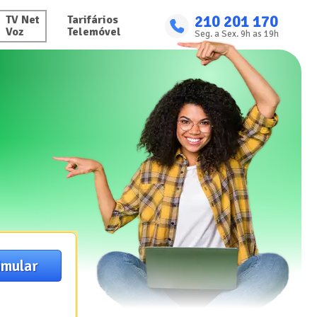
210 201 170
TV Net

Tarifários

Voz
Telemóvel
Seg. a Sex. 9h as 19h
imular