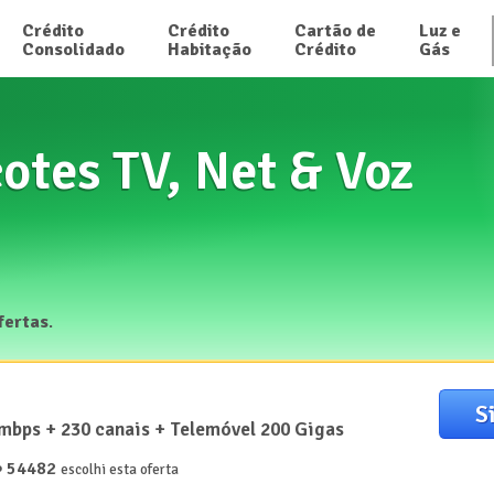
Crédito

Crédito

Cartão de

Luz e

Consolidado
Habitação
Crédito
Gás
otes TV, Net & Voz
fertas
.
S
mbps + 230 canais + Telemóvel 200 Gigas
54482
️
escolhi esta oferta