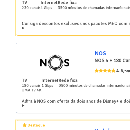
TV
Internet
Rede fixa
230
canais
1 Gbps
3500 minutos de chamadas internacionais
Consiga descontos exclusivos nos pacotes MEO com
NOS
NOS 4 + 180 Ca
4.8
/5
❤
TV
Internet
Rede fixa
180
canais
1 Gbps
3500 minutos de chamadas internacionais
UMA TV 4K
Adira à NOS com oferta da dois anos de Disney+ e doi
Destaque