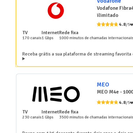
Vodafone
Vodafone Fibra4
ilimitado
4.8
/5
❤
TV
Internet
Rede fixa
170
canais
1 Gbps
1000 minutos de chamadas internacionais
Receba grátis a sua plataforma de streaming favorit
MEO
MEO M4e - 1000 
4.8
/5
❤
TV
Internet
Rede fixa
230
canais
1 Gbps
3500 minutos de chamadas internacionais