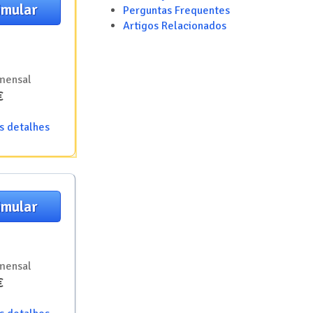
imular
Perguntas Frequentes
Artigos Relacionados
mensal
€
s detalhes
imular
mensal
€