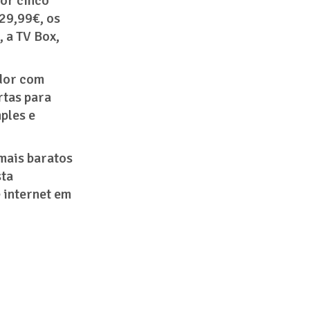
or cinco
129,99€, os
, a TV Box,
ador com
rtas para
ples e
 mais baratos
sta
e internet em