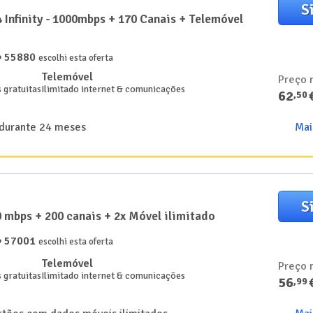
S
 Infinity - 1000mbps + 170 Canais + Telemóvel
55880
️
escolhi esta oferta
Telemóvel
Preço 
 gratuitas
Ilimitado internet & comunicações
62
,
50
a durante 24 meses
Mai
S
mbps + 200 canais + 2x Móvel ilimitado
57001
️
escolhi esta oferta
Telemóvel
Preço 
 gratuitas
Ilimitado internet & comunicações
56
,
99