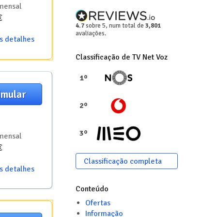
mensal
€
4.7
sobre 5, num total de
3,801
avaliações.
s detalhes
Classificação de
TV Net Voz
1
º
imular
2
º
3
º
mensal
€
Classificação completa
s detalhes
Conteúdo
Ofertas
Informação