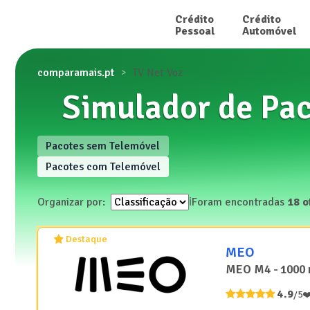
Crédito

Crédito

Pessoal
Automóvel
comparamais.pt
TV Net Voz
Simulador de Pac
Pacotes sem Telemóvel
Pacotes com Telemóvel
Organizar por:
ℹ️
Foram encontradas
18
o
Destaque
MEO
MEO M4 - 1000 
4.9
/5
❤