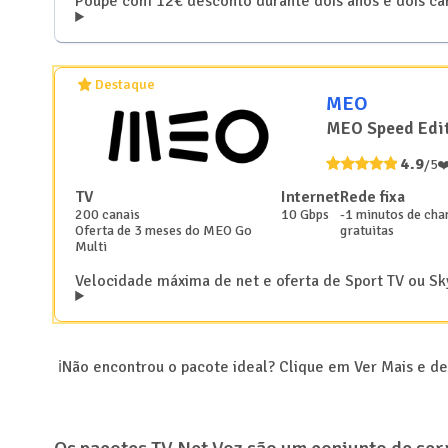
Poupe com 12€ desconto durante dois anos e dois ca
Destaque
MEO
MEO Speed Edit
4.9
/5
❤
TV
Internet
Rede fixa
200
canais
10 Gbps
-1 minutos de cha
Oferta de 3 meses do MEO Go
gratuitas
Multi
Velocidade máxima de net e oferta de Sport TV ou S
ℹ️
Não encontrou o pacote ideal? Clique em Ver Mais e d