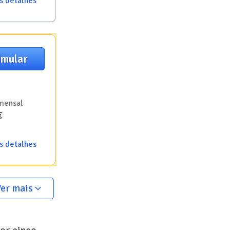
s detalhes
imular
mensal
€
s detalhes
er mais