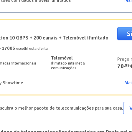
rtões com dados móveis ilimitados
Mai
S
ion 10 GBPS + 200 canais + Telemóvel ilimitado
17006
️
escolhi esta oferta
Telemóvel
Preço 
madas internacionais
Ilimitado internet &
70
,
99
comunicações
ky Showtime
Mai
V
escubra o melhor pacote de telecomunicações para sua casa.