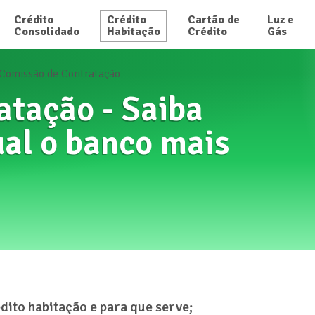
Crédito

Crédito

Cartão de

Luz e

Consolidado
Habitação
Crédito
Gás
Comissão de Contratação
atação - Saiba
ual o banco mais
dito habitação e para que serve;