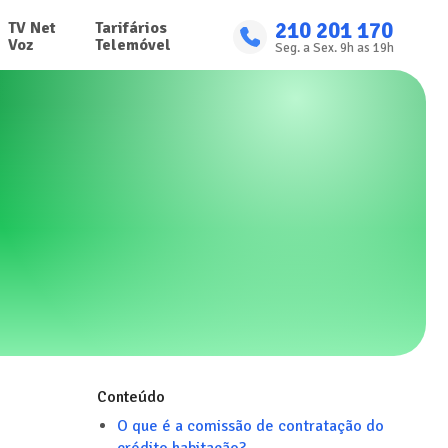
210 201 170
TV Net

Tarifários

Voz
Telemóvel
Seg. a Sex. 9h as 19h
Conteúdo
O que é a comissão de contratação do