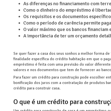
As diferenças no financiamento com terre
Como o dinheiro do empréstimo é liberta
Os requisitos e os documentos específico
Como o período de carência permite pagar
O valor máximo que os bancos financiam e
A importância de ter um orçamento detal
Se quer fazer a casa dos seus sonhos a melhor forma de 
finalidade específica do crédito habitação em que o pag
empréstimo é feita com uma previsão do valor diferente,
valores e nos documentos que tem de fornecer ao banco
Para fazer um crédito para construção pode escolher entre
bonificação dos juros com a contratação de produtos ban
crédito para construir casa.
O que é um crédito para construç
Um crédito para construção de casa é um empréstimo que