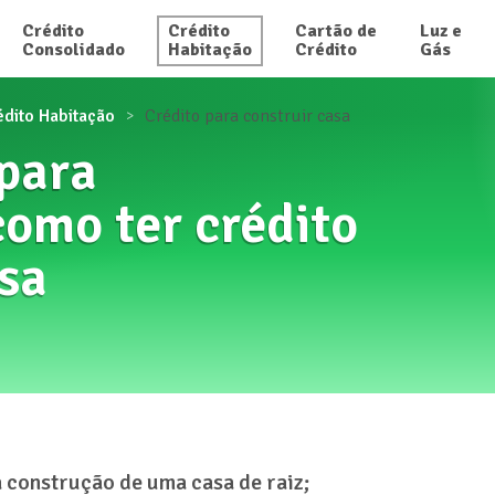
Crédito

Crédito

Cartão de

Luz e

Consolidado
Habitação
Crédito
Gás
édito Habitação
Crédito para construir casa
 para
como ter crédito
asa
 construção de uma casa de raiz;