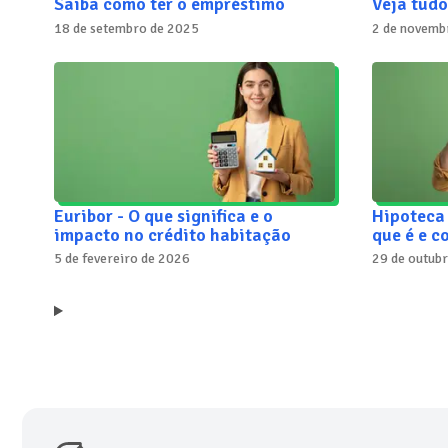
Saiba como ter o empréstimo
Veja tudo
18 de setembro de 2025
2 de novemb
Euribor - O que significa e o
Hipoteca 
impacto no crédito habitação
que é e 
5 de fevereiro de 2026
29 de outub