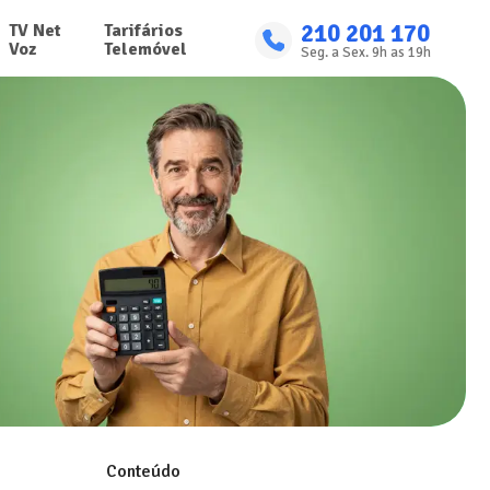
210 201 170
TV Net

Tarifários

Voz
Telemóvel
Seg. a Sex. 9h as 19h
Conteúdo