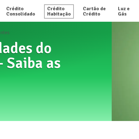
Crédito

Crédito

Cartão de

Luz e

Consolidado
Habitação
Crédito
Gás
antes
Idades do
- Saiba as