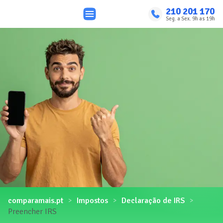
210 201 170
Seg. a Sex. 9h as 19h
comparamais.pt
Impostos
Declaração de IRS
Preencher IRS