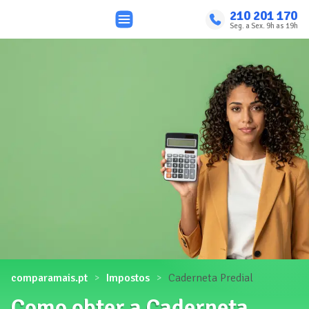
210 201 170
Seg. a Sex. 9h as 19h
comparamais.pt
Impostos
Caderneta Predial
Como obter a Caderneta