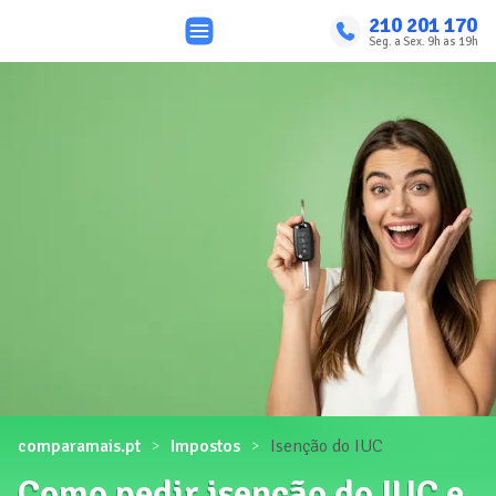
210 201 170
Seg. a Sex. 9h as 19h
comparamais.pt
Impostos
Isenção do IUC
Como pedir isenção do IUC e