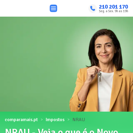
210 201 170
Seg. a Sex. 9h as 19h
comparamais.pt
Impostos
NRAU
NRAU - Veja o que é o Novo