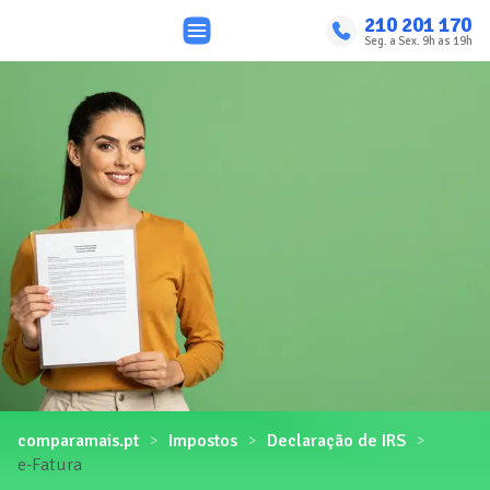
210 201 170
Seg. a Sex. 9h as 19h
comparamais.pt
Impostos
Declaração de IRS
e-Fatura