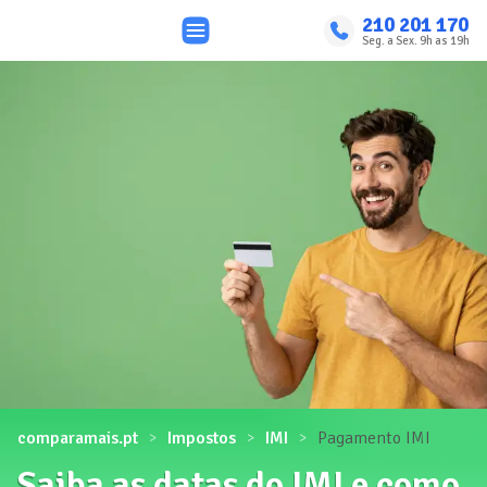
210 201 170
Seg. a Sex. 9h as 19h
comparamais.pt
Impostos
IMI
Pagamento IMI
Saiba as datas do IMI e como