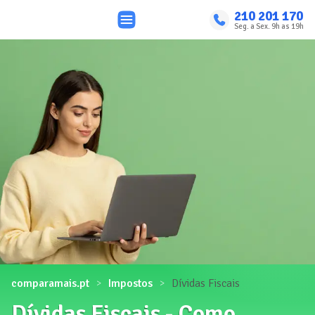
210 201 170
Seg. a Sex. 9h as 19h
comparamais.pt
Impostos
Dívidas Fiscais
Dívidas Fiscais - Como