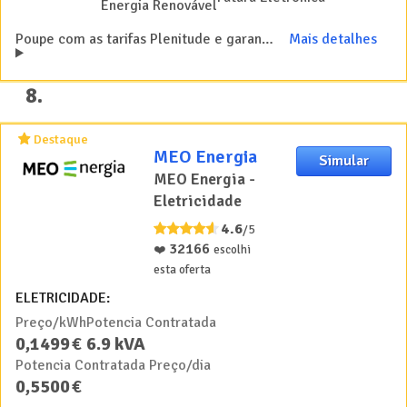
Energia Renovável
Poupe com as tarifas Plenitude e garanta preços desde 0.1366 €/kWh
Mais detalhes
8
.
Destaque
MEO Energia
Simular
MEO Energia -
Eletricidade
4.6
/5
32166
❤️
escolhi
esta oferta
ELETRICIDADE:
Preço/kWh
Potencia Contratada
0
,
1499
€
6.9
kVA
Potencia Contratada Preço/dia
0
,
5500
€