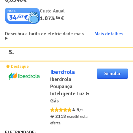
Custo Anual
POUPE
34
€
,
67
1.073
€
,
84
Descubra a tarifa de eletricidade mais barata da Iberdrola e ganhe 40€ na adesão
Mais detalhes
5
.
Destaque
Iberdrola
Simular
Iberdrola
Poupança
Inteligente Luz &
Gás
4.9
/5
2118
❤️
escolhi esta
oferta
ELETRICIDADE: