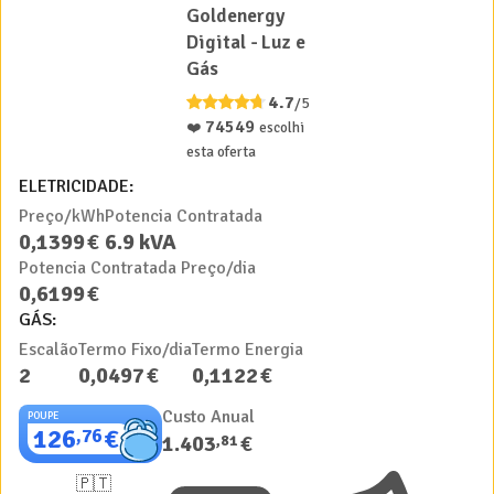
Goldenergy
Digital - Luz e
Gás
4.7
/5
74549
❤️
escolhi
esta oferta
ELETRICIDADE:
Preço/kWh
Potencia Contratada
0
,
1399
€
6.9
kVA
Potencia Contratada Preço/dia
0
,
6199
€
GÁS:
Escalão
Termo Fixo/dia
Termo Energia
2
0
,
0497
€
0
,
1122
€
Custo Anual
POUPE
126
€
,
76
1.403
€
,
81
🇵🇹