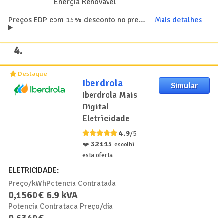
Energia Renovável
Preços EDP com 15% desconto no preço de eletricidade
Mais detalhes
4
.
Destaque
Iberdrola
Simular
Iberdrola Mais
Digital
Eletricidade
4.9
/5
32115
❤️
escolhi
esta oferta
ELETRICIDADE:
Preço/kWh
Potencia Contratada
0
,
1560
€
6.9
kVA
Potencia Contratada Preço/dia
0
,
6340
€