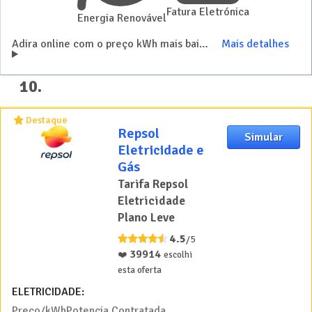
Fatura Eletrónica
Energia Renovável
Adira online com o preço kWh mais baixo, desde 0.1366 €/kWh
Mais detalhes
10
.
Destaque
Repsol
Simular
Eletricidade e
Gás
Tarifa Repsol
Eletricidade
Plano Leve
4.5
/5
39914
❤️
escolhi
esta oferta
ELETRICIDADE:
Preço/kWh
Potencia Contratada