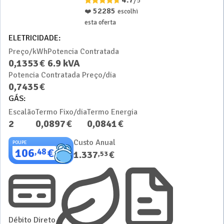
4.7
/5
52285
❤️
escolhi
esta oferta
ELETRICIDADE:
Preço/kWh
Potencia Contratada
0
,
1353
€
6.9
kVA
Potencia Contratada Preço/dia
0
,
7435
€
GÁS:
Escalão
Termo Fixo/dia
Termo Energia
2
0
,
0897
€
0
,
0841
€
Custo Anual
POUPE
106
€
,
48
1.337
€
,
53
Débito Direto