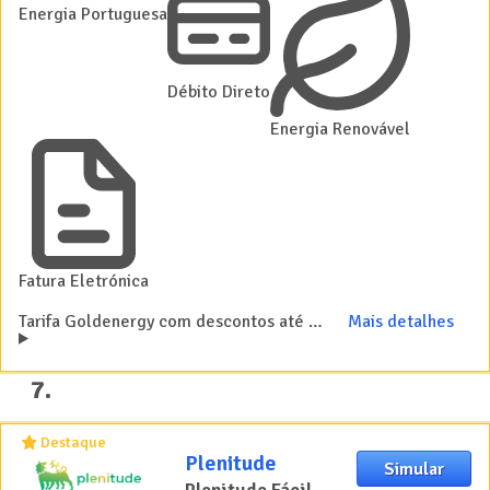
Energia Portuguesa
Débito Direto
Energia Renovável
Fatura Eletrónica
Tarifa Goldenergy com descontos até 12% na luz e gás e isenção do termo fixo do gás
Mais detalhes
7
.
Destaque
Plenitude
Simular