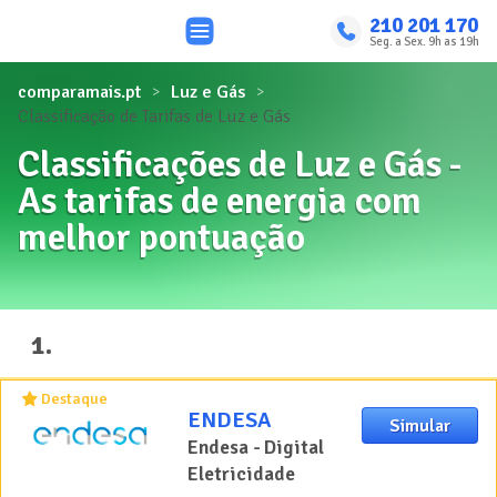
210 201 170
Seg. a Sex. 9h as 19h
comparamais.pt
Luz e Gás
Classificação de Tarifas de Luz e Gás
Classificações de Luz e Gás -
As tarifas de energia com
melhor pontuação
1
.
Destaque
ENDESA
Simular
Endesa - Digital
Eletricidade