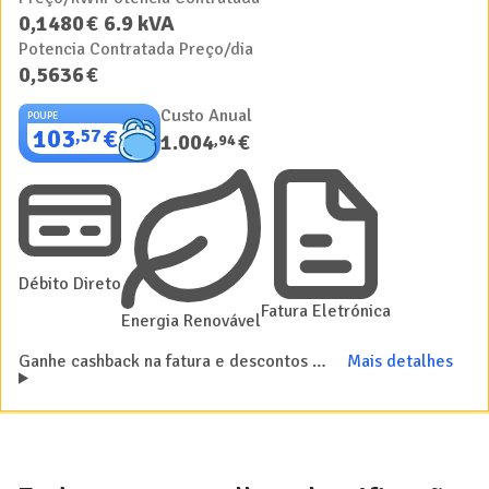
0
,
1480
€
6.9
kVA
Potencia Contratada Preço/dia
0
,
5636
€
Custo Anual
POUPE
103
€
,
57
1.004
€
,
94
Débito Direto
Fatura Eletrónica
Energia Renovável
Ganhe cashback na fatura e descontos nos combustíveis com a Repsol
Mais detalhes