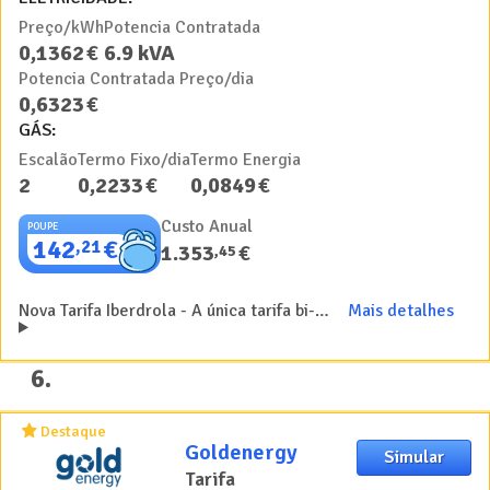
Preço/kWh
Potencia Contratada
0
,
1362
€
6.9
kVA
Potencia Contratada Preço/dia
0
,
6323
€
GÁS:
Escalão
Termo Fixo/dia
Termo Energia
2
0
,
2233
€
0
,
0849
€
Custo Anual
POUPE
142
€
,
21
1.353
€
,
45
Nova Tarifa Iberdrola - A única tarifa bi-horária do mercado que se adapta aos seus consumos diários
Mais detalhes
6
.
Destaque
Goldenergy
Simular
Tarifa