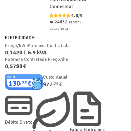
Comercial
4.8
/5
24652
❤️
escolhi
esta oferta
ELETRICIDADE:
Preço/kWh
Potencia Contratada
0
,
1420
€
6.9
kVA
Potencia Contratada Preço/dia
0
,
5780
€
Custo Anual
POUPE
130
€
,
72
977
€
,
79
Débito Direto
Fatura Eletrónica