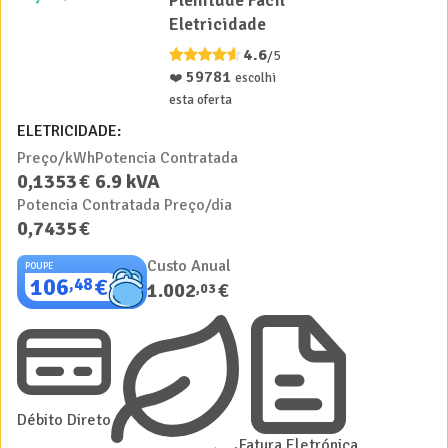
Plenitude Fácil
Eletricidade
4.6
/5
59781
❤️
escolhi
esta oferta
ELETRICIDADE:
Preço/kWh
Potencia Contratada
0
,
1353
€
6.9
kVA
Potencia Contratada Preço/dia
0
,
7435
€
Custo Anual
POUPE
106
€
,
48
1.002
€
,
03
Débito Direto
Fatura Eletrónica