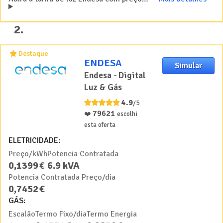
2
.
Destaque
ENDESA
Simular
Endesa - Digital
Luz & Gás
4.9
/5
79621
❤️
escolhi
esta oferta
ELETRICIDADE:
Preço/kWh
Potencia Contratada
0
,
1399
€
6.9
kVA
Potencia Contratada Preço/dia
0
,
7452
€
GÁS:
Escalão
Termo Fixo/dia
Termo Energia