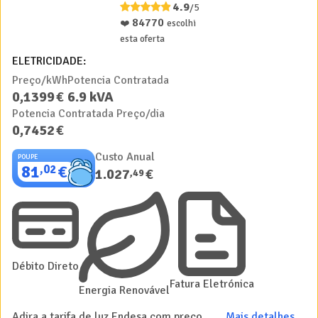
4.9
/5
84770
❤️
escolhi
esta oferta
ELETRICIDADE:
Preço/kWh
Potencia Contratada
0
,
1399
€
6.9
kVA
Potencia Contratada Preço/dia
0
,
7452
€
Custo Anual
POUPE
81
€
,
02
1.027
€
,
49
Débito Direto
Fatura Eletrónica
Energia Renovável
Adira a tarifa de luz Endesa com preços de apenas 0.1399€/kWh
Mais detalhes