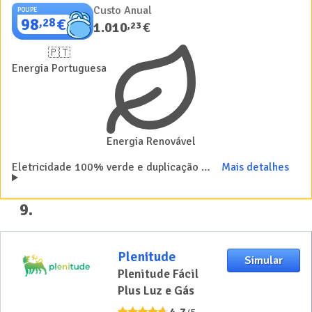
Custo Anual
POUPE
98
€
,
28
1.010
€
,
23
🇵🇹
Energia Portuguesa
Energia Renovável
Eletricidade 100% verde e duplicação dos de dados móveis dos telemóveis dos pacotes MEO
Mais detalhes
9
.
Plenitude
Simular
Plenitude Fácil
Plus Luz e Gás