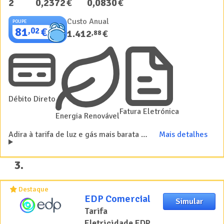
2
0
,
2372
€
0
,
0830
€
Custo Anual
POUPE
81
€
,
02
1.412
€
,
88
Débito Direto
Fatura Eletrónica
Energia Renovável
Adira à tarifa de luz e gás mais barata e poupe até 40% nas faturas
Mais detalhes
3
.
Destaque
EDP Comercial
Simular
Tarifa
Eletricidade EDP