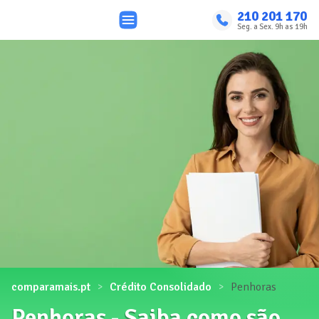
210 201 170
Seg. a Sex. 9h as 19h
comparamais.pt
Crédito Consolidado
Penhoras
Penhoras - Saiba como são