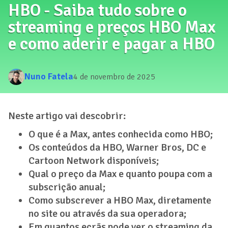
HBO - Saiba tudo sobre o
streaming e preços HBO Max
e como aderir e pagar a HBO
Nuno Fatela
4 de novembro de 2025
Neste artigo vai descobrir:
O que é a Max, antes conhecida como HBO;
Os conteúdos da HBO, Warner Bros, DC e
Cartoon Network disponíveis;
Qual o preço da Max e quanto poupa com a
subscrição anual;
Como subscrever a HBO Max, diretamente
no site ou através da sua operadora;
Em quantos ecrãs pode ver o streaming da