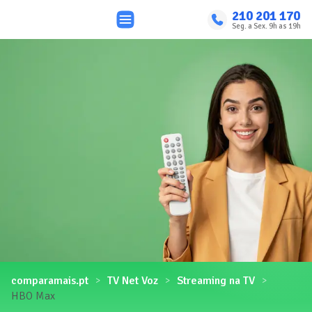
210 201 170
Seg. a Sex. 9h as 19h
comparamais.pt
TV Net Voz
Streaming na TV
HBO Max