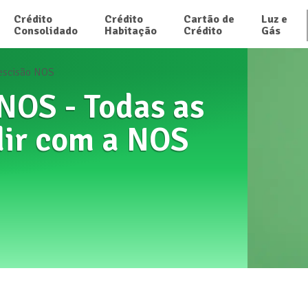
Crédito

Crédito

Cartão de

Luz e

Consolidado
Habitação
Crédito
Gás
escisão NOS
NOS - Todas as
dir com a NOS