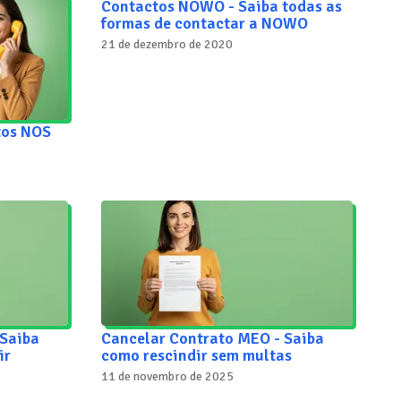
Contactos NOWO - Saiba todas as
formas de contactar a NOWO
21 de dezembro de 2020
tos NOS
 Saiba
Cancelar Contrato MEO - Saiba
ir
como rescindir sem multas
11 de novembro de 2025