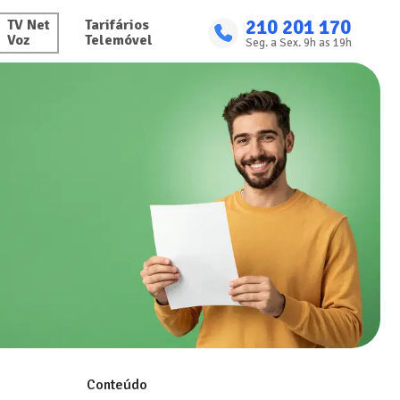
210 201 170
TV Net

Tarifários

Voz
Telemóvel
Seg. a Sex. 9h as 19h
Conteúdo