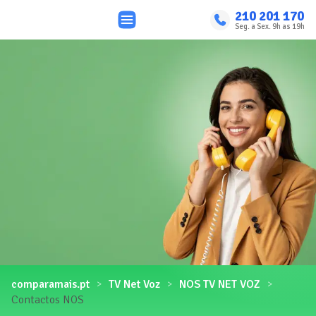
210 201 170
Seg. a Sex. 9h as 19h
comparamais.pt
TV Net Voz
NOS TV NET VOZ
Contactos NOS