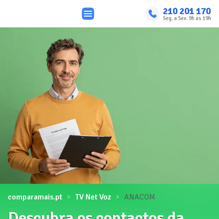
210 201 170
Seg. a Sex. 9h as 19h
comparamais.pt
TV Net Voz
ANACOM
Descubra os contactos da