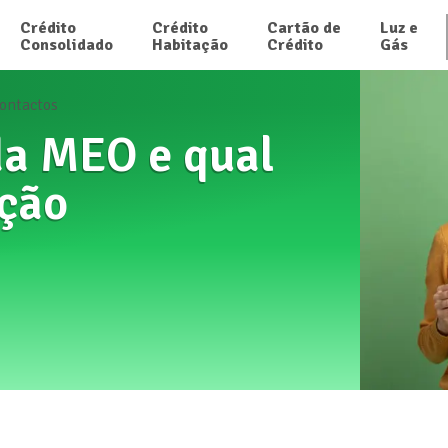
Crédito

Crédito

Cartão de

Luz e

Consolidado
Habitação
Crédito
Gás
ontactos
da MEO e qual
ação