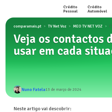
Crédito

Crédito

Pessoal
Automóvel
comparamais.pt
TV Net Voz
MEO TV NET VOZ
C
Veja os contactos 
usar em cada situ
Nuno Fatela
13 de março de 2024
Neste artigo vai descobrir: