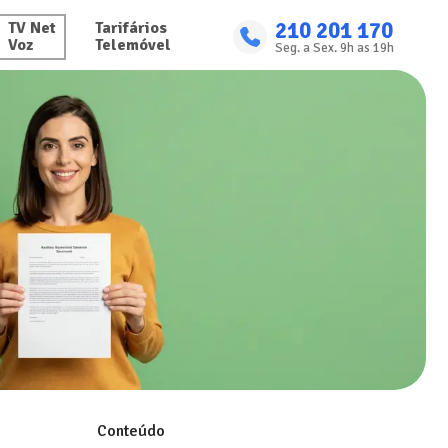
210 201 170
TV Net

Tarifários

Voz
Telemóvel
Seg. a Sex. 9h as 19h
Conteúdo