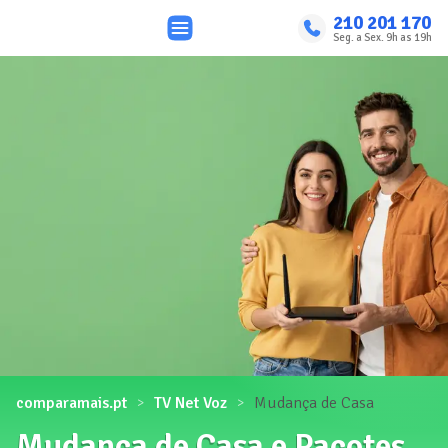
210 201 170
Seg. a Sex. 9h as 19h
comparamais.pt
TV Net Voz
Mudança de Casa
Mudança de Casa e Pacotes