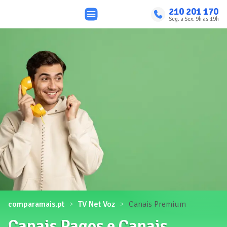
210 201 170
Seg. a Sex. 9h as 19h
comparamais.pt
TV Net Voz
Canais Premium
Canais Pagos e Canais