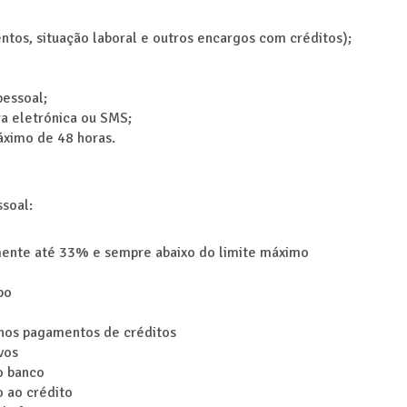
ntos, situação laboral e outros encargos com créditos);
pessoal;
ra eletrónica ou SMS;
áximo de 48 horas.
ssoal:
lmente até 33% e sempre abaixo do limite máximo
po
 nos pagamentos de créditos
vos
o banco
o ao crédito