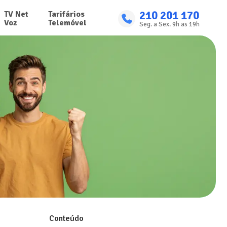
210 201 170
TV Net

Tarifários

Voz
Telemóvel
Seg. a Sex. 9h as 19h
Conteúdo