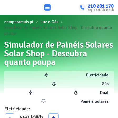
210 201 170
Seg. a Sex. 9h as 19h
comparamais.pt
Luz e Gás
Simulador de Painéis Solares Solar Shop - Descubra quanto
poupa
Simulador de Painéis Solares
Solar Shop - Descubra
quanto poupa
Eletricidade
Gás
Dual
Painéis Solares
Eletricidade
:
450
kWh
-
+