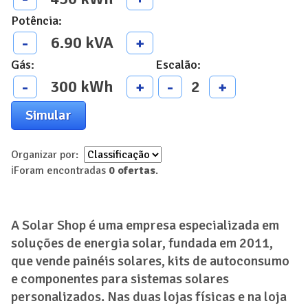
Potência
:
6.90
kVA
-
+
Gás
:
Escalão
:
300
kWh
2
-
+
-
+
Simular
Organizar por:
ℹ️
Foram encontradas
0
ofertas
.
A Solar Shop é uma empresa especializada em
soluções de energia solar, fundada em 2011,
que vende painéis solares, kits de autoconsumo
e componentes para sistemas solares
personalizados. Nas duas lojas físicas e na loja