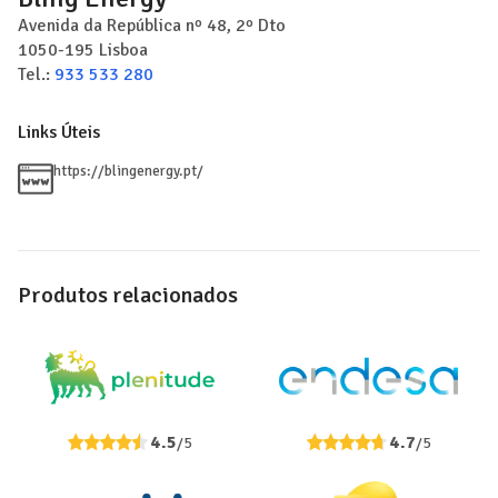
Avenida da República nº 48, 2º Dto
1050-195
Lisboa
Tel.:
933 533 280
Links Úteis
https://blingenergy.pt/
Produtos relacionados
4.5
4.7
/5
/5