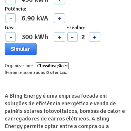
Potência
:
6.90
kVA
-
+
Gás
:
Escalão
:
300
kWh
2
-
+
-
+
Simular
Organizar por:
ℹ️
Foram encontradas
0
ofertas
.
A Bling Energy é uma empresa focada em
soluções de eficiência energética e venda de
painéis solares fotovoltaicos, bombas de calor e
carregadores de carros elétricos. A Bling
Energy permite optar entre a compra ou a