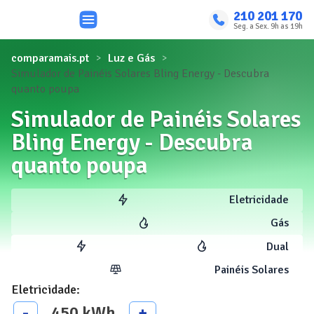
210 201 170
Seg. a Sex. 9h as 19h
comparamais.pt
Luz e Gás
Simulador de Painéis Solares Bling Energy - Descubra
quanto poupa
Simulador de Painéis Solares
Bling Energy - Descubra
quanto poupa
Eletricidade
Gás
Dual
Painéis Solares
Eletricidade
:
450
kWh
-
+