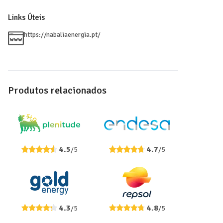
Links Úteis
https://nabaliaenergia.pt/
Produtos relacionados
4.5
4.7
/5
/5
4.3
4.8
/5
/5