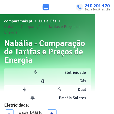
210 201 170
Seg. a Sex. 9h as 19h
comparamais.pt
Luz e Gás
Nabália - Comparação de Tarifas e Preços de
Energia
Nabália - Comparação
de Tarifas e Preços de
Energia
Eletricidade
Gás
Dual
Painéis Solares
Eletricidade
:
450
kWh
-
+