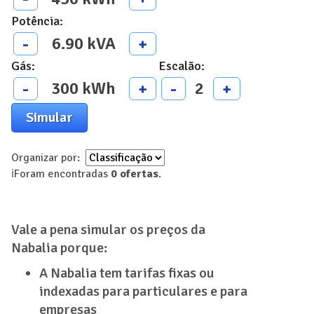
Potência
:
6.90
kVA
-
+
Gás
:
Escalão
:
300
kWh
2
-
+
-
+
Simular
Organizar por:
ℹ️
Foram encontradas
0
ofertas
.
Vale a pena simular os preços da
Nabalia porque:
A Nabalia tem tarifas fixas ou
indexadas para particulares e para
empresas