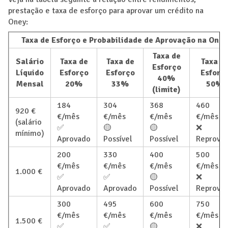
prestação e taxa de esforço para aprovar um crédito na
Oney:
Taxa de Esforço e Probabilidade de Aprovação na Oney
Taxa de
Salário
Taxa de
Taxa de
Taxa d
Esforço
Líquido
Esforço
Esforço
Esforç
40%
Mensal
20%
33%
50%
(limite)
184
304
368
460
920 €
€/mês
€/mês
€/mês
€/mês
(salário
✅
🟡
🟡
❌
mínimo)
Aprovado
Possível
Possível
Reprova
200
330
400
500
€/mês
€/mês
€/mês
€/mês
1.000 €
✅
✅
🟡
❌
Aprovado
Aprovado
Possível
Reprova
300
495
600
750
€/mês
€/mês
€/mês
€/mês
1.500 €
✅
✅
🟡
❌