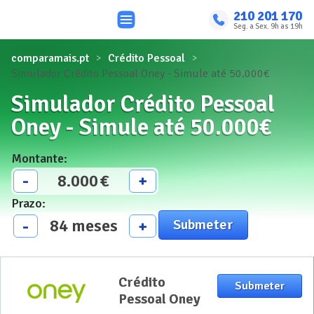
210 201 170
Seg. a Sex. 9h as 19h
comparamais.pt
Crédito Pessoal
Simulador Crédito Pessoal Oney - Simule até 50.000€
Simulador Crédito Pessoal
Oney - Simule até 50.000€
Montante
:
8.000
€
-
+
Prazo
:
84
meses
-
+
Submeter
Crédito
Crédito
Submeter
Pessoal Oney
Pessoal Oney