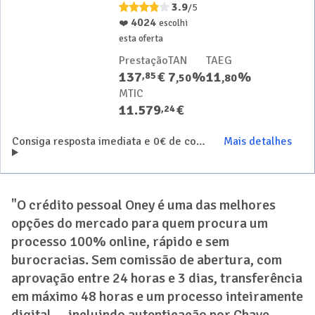
3.9
/5
4024
❤️
escolhi
esta oferta
Prestação
TAN
TAEG
137
€
7
%
11
%
,
85
,
50
,
80
MTIC
11.579
€
,
24
Consiga resposta imediata e 0€ de comissões no simulador de crédito pessoal Oney
Mais detalhes
"O crédito pessoal Oney é uma das melhores
opções do mercado para quem procura um
processo 100% online, rápido e sem
burocracias. Sem comissão de abertura, com
aprovação entre 24 horas e 3 dias, transferência
em máximo 48 horas e um processo inteiramente
digital — incluindo autenticação por Chave