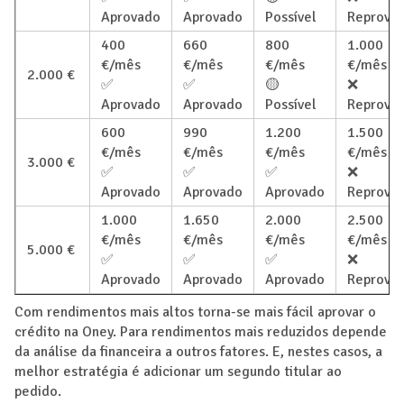
Aprovado
Aprovado
Possível
Reprova
400
660
800
1.000
€/mês
€/mês
€/mês
€/mês
2.000 €
✅
✅
🟡
❌
Aprovado
Aprovado
Possível
Reprova
600
990
1.200
1.500
€/mês
€/mês
€/mês
€/mês
3.000 €
✅
✅
✅
❌
Aprovado
Aprovado
Aprovado
Reprova
1.000
1.650
2.000
2.500
€/mês
€/mês
€/mês
€/mês
5.000 €
✅
✅
✅
❌
Aprovado
Aprovado
Aprovado
Reprova
Com rendimentos mais altos torna-se mais fácil aprovar o
crédito na Oney. Para rendimentos mais reduzidos depende
da análise da financeira a outros fatores. E, nestes casos, a
melhor estratégia é adicionar um segundo titular ao
pedido.