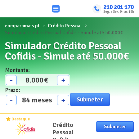
210 201 170
Seg. a Sex. 9h as 19h
comparamais.pt
Crédito Pessoal
Simulador Crédito Pessoal Cofidis - Simule até 50.000€
Simulador Crédito Pessoal
Cofidis - Simule até 50.000€
Montante
:
8.000
€
-
+
Prazo
:
84
meses
-
+
Submeter
Destaque
Crédito
Crédito
Submeter
Pessoal
Pessoal