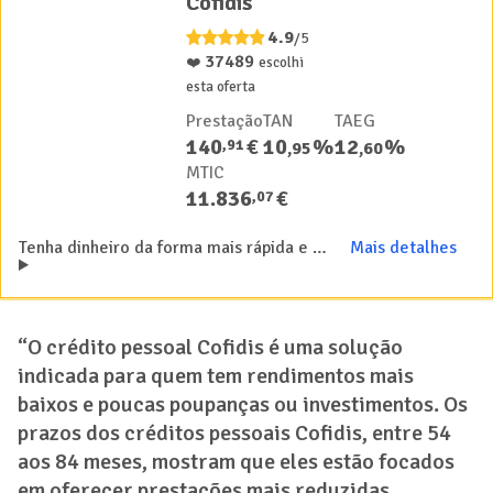
Cofidis
Cofidis
4.9
/5
37489
❤️
escolhi
esta oferta
Prestação
TAN
TAEG
140
€
10
%
12
%
,
91
,
95
,
60
MTIC
11.836
€
,
07
Tenha dinheiro da forma mais rápida e simples com o simulador de crédito pessoal Cofidis
Mais detalhes
“O crédito pessoal Cofidis é uma solução
indicada para quem tem rendimentos mais
baixos e poucas poupanças ou investimentos. Os
prazos dos créditos pessoais Cofidis, entre 54
aos 84 meses, mostram que eles estão focados
em oferecer prestações mais reduzidas.