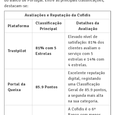
do Banco de Portugal. Entre as principais classificações,
destacam-se:
Avaliações e Reputação da Cofidis
Classificação
Detalhes da
Plataforma
Principal
Avaliação
Elevado nível de
satisfação: 81% dos
81% com 5
clientes avaliam o
Trustpilot
Estrelas
serviço com 5
estrelas e 14% com
4 estrelas.
Excelente reputação
digital, registando
Portal da
uma Classificação
85.9 Pontos
Queixa
Geral de 85.9 pontos,
a segunda mais alta
na sua categoria.
A Cofidis é o 6º
Banco com menos