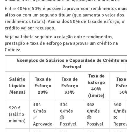
Entre 40% e 50% é possível aprovar com rendimentos mais
altos ou com um segundo titular (que aumenta o valor dos
rendimentos totais). Acima dos 50% de taxa de esforço, o
crédito vai ser recusado.
Veja na tabela seguinte a relação entre rendimentos,
prestação e taxa de esforço para aprovar um crédito na
Cofidis:
Exemplos de Salários e Capacidade de Crédito em
Portugal
Taxa de
Salário
Taxa de
Taxa de
Taxa d
Esforço
Líquido
Esforço
Esforço
Esforç
40%
Mensal
20%
33%
50%
(limite)
184
304
368
460
920 €
€/mês
€/mês
€/mês
€/mês
(salário
✅
🟡
🟡
❌
mínimo)
Aprovado
Possível
Possível
Reprova