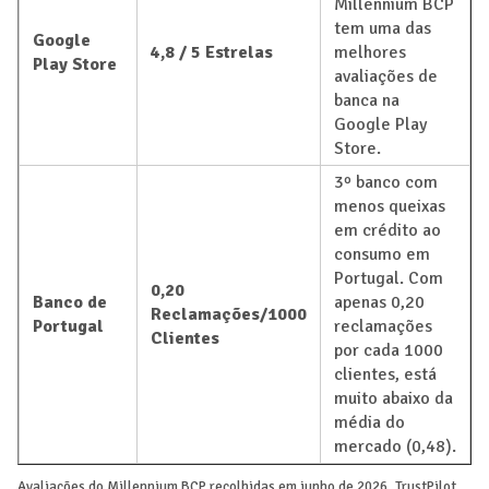
Millennium BCP
tem uma das
Google
4,8 / 5 Estrelas
melhores
Play Store
avaliações de
banca na
Google Play
Store.
3º banco com
menos queixas
em crédito ao
consumo em
Portugal. Com
0,20
Banco de
apenas 0,20
Reclamações/1000
Portugal
reclamações
Clientes
por cada 1000
clientes, está
muito abaixo da
média do
mercado (0,48).
Avaliações do Millennium BCP recolhidas em junho de 2026. TrustPilot,