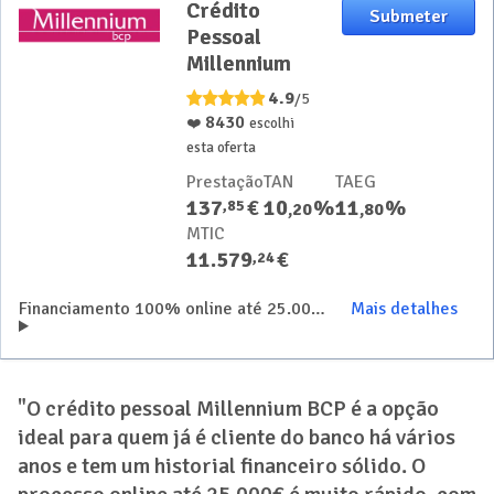
Crédito
Crédito
Submeter
Pessoal
Pessoal
Millennium
Millennium
4.9
/5
8430
❤️
escolhi
esta oferta
Prestação
TAN
TAEG
137
€
10
%
11
%
,
85
,
20
,
80
MTIC
11.579
€
,
24
Financiamento 100% online até 25.000€ no simulador de crédito pessoal Millennium
Mais detalhes
"O crédito pessoal Millennium BCP é a opção
ideal para quem já é cliente do banco há vários
anos e tem um historial financeiro sólido. O