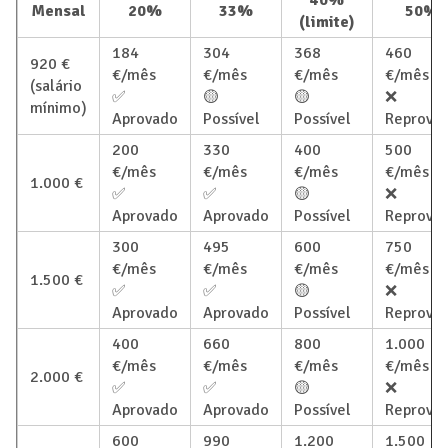
40%
Mensal
20%
33%
50%
(limite)
184
304
368
460
920 €
€/mês
€/mês
€/mês
€/mês
(salário
✅
🟡
🟡
❌
mínimo)
Aprovado
Possível
Possível
Reprova
200
330
400
500
€/mês
€/mês
€/mês
€/mês
1.000 €
✅
✅
🟡
❌
Aprovado
Aprovado
Possível
Reprova
300
495
600
750
€/mês
€/mês
€/mês
€/mês
1.500 €
✅
✅
🟡
❌
Aprovado
Aprovado
Possível
Reprova
400
660
800
1.000
€/mês
€/mês
€/mês
€/mês
2.000 €
✅
✅
🟡
❌
Aprovado
Aprovado
Possível
Reprova
600
990
1.200
1.500