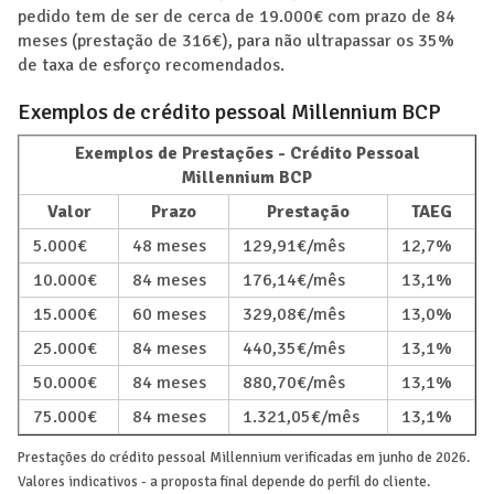
pedido tem de ser de cerca de 19.000€ com prazo de 84
meses (prestação de 316€), para não ultrapassar os 35%
de taxa de esforço recomendados.
Exemplos de crédito pessoal Millennium BCP
Exemplos de Prestações - Crédito Pessoal
Millennium BCP
Valor
Prazo
Prestação
TAEG
5.000€
48 meses
129,91€/mês
12,7%
10.000€
84 meses
176,14€/mês
13,1%
15.000€
60 meses
329,08€/mês
13,0%
25.000€
84 meses
440,35€/mês
13,1%
50.000€
84 meses
880,70€/mês
13,1%
75.000€
84 meses
1.321,05€/mês
13,1%
Prestações do crédito pessoal Millennium verificadas em junho de 2026.
Valores indicativos - a proposta final depende do perfil do cliente.