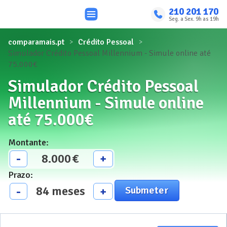
210 201 170
Seg. a Sex. 9h as 19h
comparamais.pt
Crédito Pessoal
Simulador Crédito Pessoal Millennium - Simule online até
75.000€
Simulador Crédito Pessoal
Millennium - Simule online
até 75.000€
Montante
:
8.000
€
-
+
Prazo
:
84
meses
-
+
Submeter