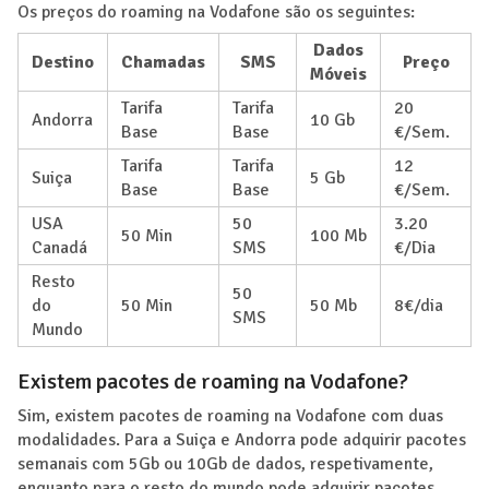
Os preços do roaming na Vodafone são os seguintes:
Dados
Destino
Chamadas
SMS
Preço
Móveis
Tarifa
Tarifa
20
Andorra
10 Gb
Base
Base
€/Sem.
Tarifa
Tarifa
12
Suiça
5 Gb
Base
Base
€/Sem.
USA
50
3.20
50 Min
100 Mb
Canadá
SMS
€/Dia
Resto
50
do
50 Min
50 Mb
8€/dia
SMS
Mundo
Existem pacotes de roaming na Vodafone?
Sim, existem pacotes de roaming na Vodafone com duas
modalidades. Para a Suiça e Andorra pode adquirir pacotes
semanais com 5Gb ou 10Gb de dados, respetivamente,
enquanto para o resto do mundo pode adquirir pacotes