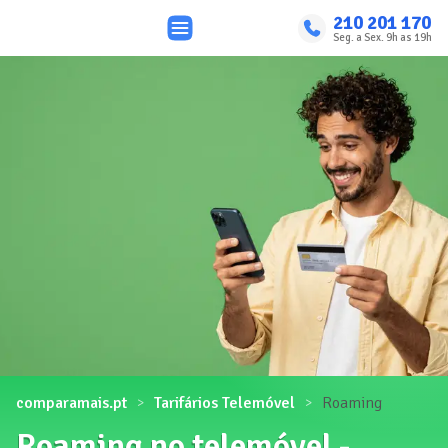
210 201 170
Seg. a Sex. 9h as 19h
comparamais.pt
Tarifários Telemóvel
Roaming
Roaming no telemóvel -