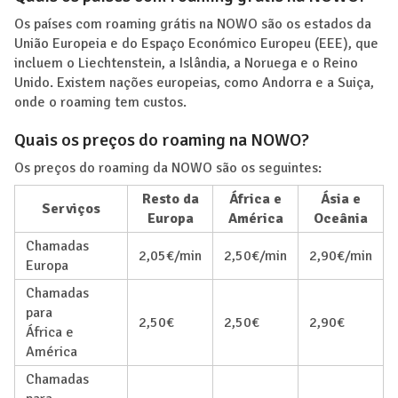
Os países com roaming grátis na NOWO são os estados da
União Europeia e do Espaço Económico Europeu (EEE), que
incluem o Liechtenstein, a Islândia, a Noruega e o Reino
Unido. Existem nações europeias, como Andorra e a Suiça,
onde o roaming tem custos.
Quais os preços do roaming na NOWO?
Os preços do roaming da NOWO são os seguintes:
Resto da
África e
Ásia e
Serviços
Europa
América
Oceânia
Chamadas
2,05€/min
2,50€/min
2,90€/min
Europa
Chamadas
para
2,50€
2,50€
2,90€
África e
América
Chamadas