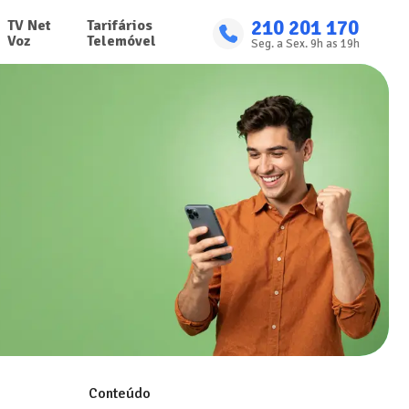
210 201 170
TV Net

Tarifários

Voz
Telemóvel
Seg. a Sex. 9h as 19h
Conteúdo