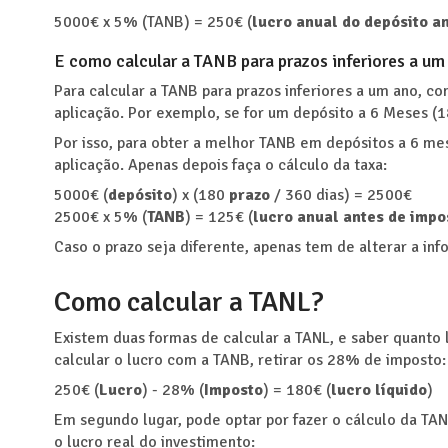
5000€ x 5% (TANB) = 250€ (
lucro anual do depósito a
E como calcular a TANB para prazos inferiores a um
Para calcular a TANB para prazos inferiores a um ano, c
aplicação. Por exemplo, se for um depósito a 6 Meses (180
Por isso, para obter a melhor TANB em depósitos a 6 me
aplicação. Apenas depois faça o cálculo da taxa:
5000€ (
depósito
) x (180
prazo
/ 360 dias) = 2500€
2500€ x 5% (
TANB
) = 125€ (
lucro anual antes de impo
Caso o prazo seja diferente, apenas tem de alterar a inf
Como calcular a TANL?
Existem duas formas de calcular a TANL, e saber quanto 
calcular o lucro com a TANB, retirar os 28% de imposto:
250€ (
Lucro
) - 28% (
Imposto
) = 180€ (
lucro líquido
)
Em segundo lugar, pode optar por fazer o cálculo da TANL
o lucro real do investimento: