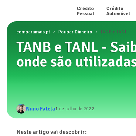
Crédito

Crédito

Pessoal
Automóvel
comparamais.pt
Poupar Dinheiro
TANB e TANL
TANB e TANL - Saib
onde são utilizada
Nuno Fatela
1 de julho de 2022
Neste artigo vai descobrir: