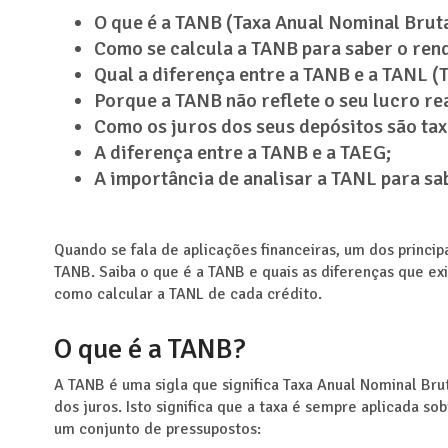
O que é a TANB (Taxa Anual Nominal Bruta
Como se calcula a TANB para saber o ren
Qual a diferença entre a TANB e a TANL (
Porque a TANB não reflete o seu lucro rea
Como os juros dos seus depósitos são tax
A diferença entre a TANB e a TAEG;
A importância de analisar a TANL para sa
Quando se fala de aplicações financeiras, um dos princi
TANB. Saiba o que é a TANB e quais as diferenças que ex
como calcular a TANL de cada crédito.
O que é a TANB?
A TANB é uma sigla que significa Taxa Anual Nominal Brut
dos juros. Isto significa que a taxa é sempre aplicada so
um conjunto de pressupostos: