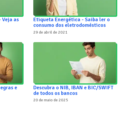
 Veja as
Etiqueta Energética - Saiba ler o
consumo dos eletrodomésticos
29 de abril de 2021
regras e
Descubra o NIB, IBAN e BIC/SWIFT
de todos os bancos
20 de maio de 2025