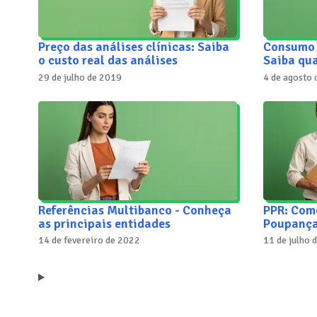
Preço das análises clínicas: Saiba
Consumo 
o custo real das análises
Saiba qu
29 de julho de 2019
4 de agosto
Referências Multibanco - Conheça
PPR: Com
as principais entidades
Poupança
14 de fevereiro de 2022
11 de julho 