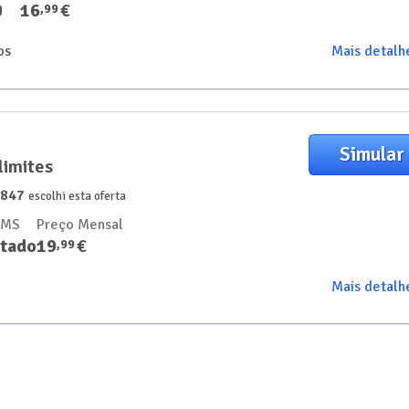
0
16
€
,
99
os
Mais detalh
Simular
limites
6847
escolhi esta oferta
SMS
Preço Mensal
itado
19
€
,
99
Mais detalh