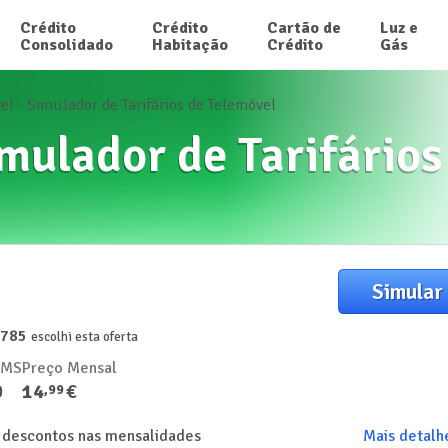
Crédito

Crédito

Cartão de

Luz e

Consolidado
Habitação
Crédito
Gás
l - Simulador de Tarifários de Telemóvel
mulador de Tarifários
Simular
8785
escolhi esta oferta
SMS
Preço Mensal
0
14
€
,
99
 descontos nas mensalidades
Mais detalh