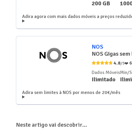
200 GB
100
Adira agora com mais dados móveis a preços reduzid
NOS
NOS Gigas sem 
4.8
/5
❤️
Dados Móveis
Min/
Ilimitado
Ilim
Adira sem limites à NOS por menos de 20€/mês
Neste artigo vai descobrir…