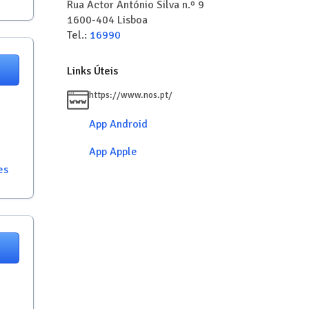
Rua Actor António Silva n.º 9
1600-404
Lisboa
Tel.:
16990
Links Úteis
https://www.nos.pt/
App Android
App Apple
es