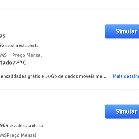
Simular
as
66
escolhi esta oferta
SMS
Preço Mensal
itado
7
€
,
49
Adira ao tarifário de telemóvel para crianças com 2 mensalidades grátis e 50Gb de dados móveis mensais
Mais detalh
Simular
3964
escolhi esta oferta
SMS
Preço Mensal