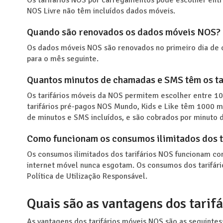
Os tarifários NOS por carregamentos pode escolher entre 
NOS Livre não têm incluídos dados móveis.
Quando são renovados os dados móveis NOS?
Os dados móveis NOS são renovados no primeiro dia de
para o mês seguinte.
Quantos minutos de chamadas e SMS têm os ta
Os tarifários móveis da NOS permitem escolher entre 10
tarifários pré-pagos NOS Mundo, Kids e Like têm 1000 mi
de minutos e SMS incluídos, e são cobrados por minuto d
Como funcionam os consumos ilimitados dos t
Os consumos ilimitados dos tarifários NOS funcionam co
internet móvel nunca esgotam. Os consumos dos tarifário
Política de Utilização Responsável.
Quais são as vantagens dos tarif
As vantagens dos tarifários móveis NOS são as seguintes