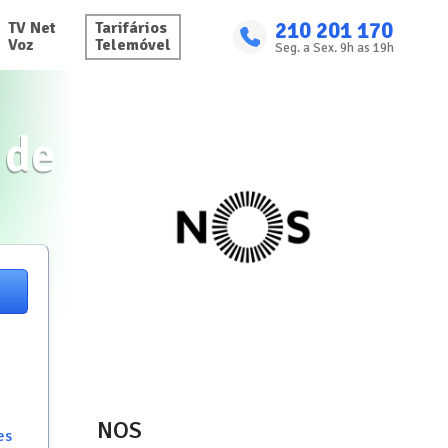
210 201 170
TV Net

Tarifários

Voz
Telemóvel
Seg. a Sex. 9h as 19h
 de
NOS
es