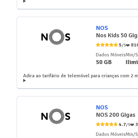
NOS
Nos Kids 50 Gig
5
81
/5
❤️
Dados Móveis
Min/
50 GB
Ilim
NOS
NOS 200 Gigas
4.7
/5
❤️
Dados Móveis
Min/