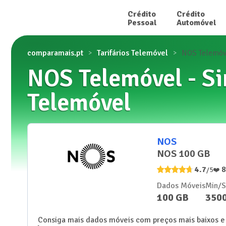
Crédito

Crédito

Pessoal
Automóvel
comparamais.pt
Tarifários Telemóvel
NOS Telemóve
NOS Telemóvel - Si
Telemóvel
NOS
NOS 100 GB
4.7
/5
❤️
Dados Móveis
Min/
100 GB
350
Consiga mais dados móveis com preços mais baixos e