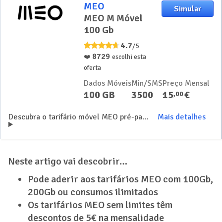
MEO
Simular
MEO M Móvel
100 Gb
4.7
/5
8729
❤️
escolhi esta
oferta
Dados Móveis
Min/SMS
Preço Mensal
100 GB
3500
15
€
,
00
Descubra o tarifário móvel MEO pré-pago com mais vantagens
Mais detalhes
Neste artigo vai descobrir…
Pode aderir aos tarifários MEO com 100Gb,
200Gb ou consumos ilimitados
Os tarifários MEO sem limites têm
descontos de 5€ na mensalidade