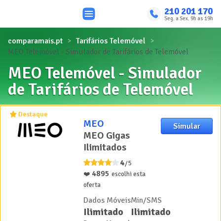
210 201 170
Seg. a Sex. 9h as 19h
comparamais.pt
Tarifários Telemóvel
MEO Telemóvel - Simulador de Tarifários de Telemóvel
MEO Telemóvel - Simulador
de Tarifários de Telemóvel
Destaque
MEO
Simular
MEO Gigas
Ilimitados
4
/5
4895
❤️
escolhi esta
oferta
Dados Móveis
Min/SMS
Ilimitado
Ilimitado