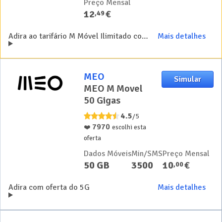
Preço Mensal
12
€
,
49
Adira ao tarifário M Móvel Ilimitado com desconto de 50% durante 24 meses
Mais detalhes
MEO
Simular
MEO M Movel
50 Gigas
4.5
/5
7970
❤️
escolhi esta
oferta
Dados Móveis
Min/SMS
Preço Mensal
50 GB
3500
10
€
,
00
Adira com oferta do 5G
Mais detalhes