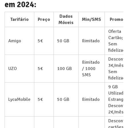
em 2024:
Dados
Tarifário
Preço
Min/SMS
Promoçõ
Móveis
Oferta
Cartão;
Amigo
5€
50 GB
Ilimitado
Sem
fidelizaç
Desconto
Ilimitado
3€/mês;
UZO
5€
100 GB
/ 1000
Sem
SMS
fidelizaç
9 GB
Utilizado
LycaMobile
5€
50 GB
Ilimitado
Estrangei
Desconto
2€/mês
Desconto
cartões