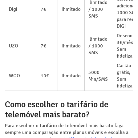
Ilimitado
adicionais
Digi
7€
Ilimitado
/ 1000
1000 SM
SMS
para rede
DIGI
Desconto
Ilimitado
3€/mês;
UZO
7€
Ilimitado
/ 1000
Sem
SMS
fidelizaç
Cartão
5000
grátis;
WOO
10€
Ilimitado
Min/SMS
Sem
fidelizaç
Como escolher o tarifário de
telemóvel mais barato?
Para escolher o tarifário de telemóvel mais barato faça
sempre uma comparação entre planos móveis e escolha a