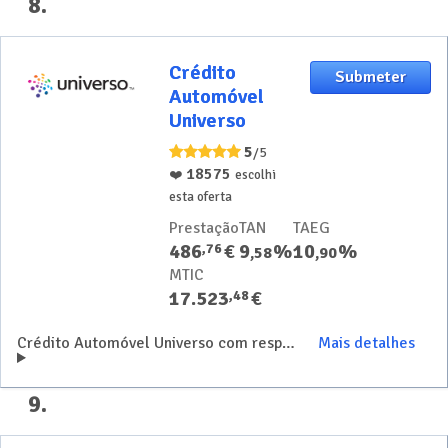
8
.
Crédito
Crédito
Submeter
Automóvel
Automóvel
Universo
Universo
5
/5
18575
❤️
escolhi
esta oferta
Prestação
TAN
TAEG
486
€
9
%
10
%
,
76
,
58
,
90
MTIC
17.523
€
,
48
Crédito Automóvel Universo com resposta rápida e processo 100% digital
Mais detalhes
9
.