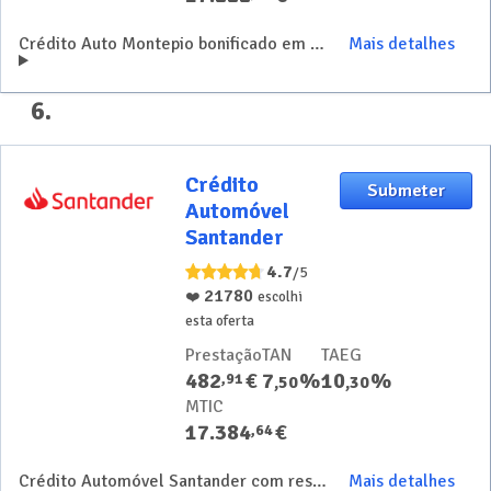
Crédito Auto Montepio bonificado em 0,5% para carros sem emissões poluentes
Mais detalhes
6
.
Crédito
Crédito
Submeter
Automóvel
Automóvel
Santander
Santander
4.7
/5
21780
❤️
escolhi
esta oferta
Prestação
TAN
TAEG
482
€
7
%
10
%
,
91
,
50
,
30
MTIC
17.384
€
,
64
Crédito Automóvel Santander com resposta rápida e pedido 100% online
Mais detalhes