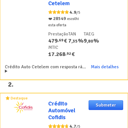
Cetelem
Cetelem
4.9
/5
28549
❤️
escolhi
esta oferta
Prestação
TAN
TAEG
479
€
7
%
9
%
,
69
,
35
,
80
MTIC
17.268
€
,
92
Crédito Auto Cetelem com resposta rápida para carros novos e carros usados
Mais detalhes
2
.
Destaque
Crédito
Crédito
Submeter
Automóvel
Automóvel
Cofidis
Cofidis
4.7
/5