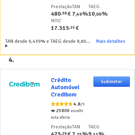
Prestação
TAN
TAEG
480
€
7
%
10
%
,
98
,
49
,
00
MTIC
17.315
€
,
21
TAN desde 6,439% e TAEG desde 8,80% no crédito para automóvel usado
Mais detalhes
4
.
Crédito
Crédito
Submeter
Automóvel
Automóvel
Credibom
Credibom
4.8
/5
25806
❤️
escolhi
esta oferta
Prestação
TAN
TAEG
475
€
7
%
9
%
,
26
,
25
,
11