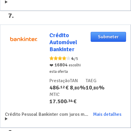
7
.
Crédito
Crédito
Submeter
Automóvel
Automóvel
Bankinter
Bankinter
4
/5
16804
❤️
escolhi
esta oferta
Prestação
TAN
TAEG
486
€
8
%
10
%
,
12
,
80
,
80
MTIC
17.500
€
,
34
Crédito Pessoal Bankinter com juros mais baixos para compra de carros elétricos
Mais detalhes