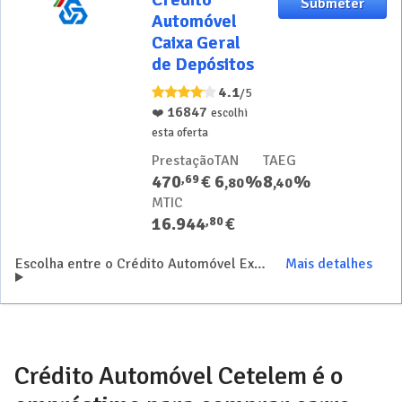
Submeter
Automóvel
Automóvel
Caixa Geral
Caixa Geral
de Depósitos
de Depósitos
4.1
/5
16847
❤️
escolhi
esta oferta
Prestação
TAN
TAEG
470
€
6
%
8
%
,
69
,
80
,
40
MTIC
16.944
€
,
80
Escolha entre o Crédito Automóvel Expresso CGD e o Crédito Auto CGD
Mais detalhes
Crédito Automóvel Cetelem é o