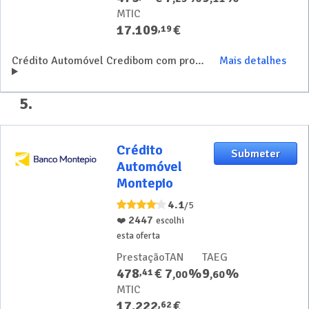
MTIC
17.109
€
,
19
Crédito Automóvel Credibom com processo 100% digital e taxas de juro reduzidas
Mais detalhes
5
.
Crédito
Crédito
Submeter
Automóvel
Automóvel
Montepio
Montepio
4.1
/5
2447
❤️
escolhi
esta oferta
Prestação
TAN
TAEG
478
€
7
%
9
%
,
41
,
00
,
60
MTIC
17.222
€
,
62