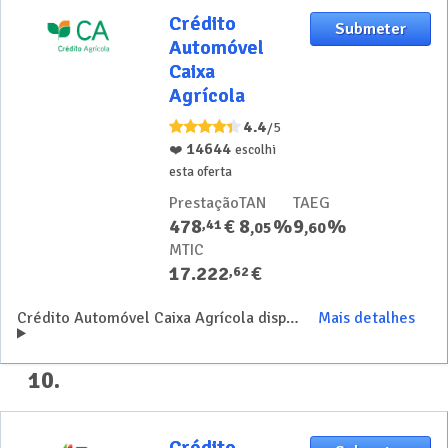
Crédito
Crédito
Submeter
Automóvel
Automóvel
Caixa
Caixa
Agrícola
Agrícola
4.4
/5
14644
❤️
escolhi
esta oferta
Prestação
TAN
TAEG
478
€
8
%
9
%
,
41
,
05
,
60
MTIC
17.222
€
,
62
Crédito Automóvel Caixa Agrícola disponível para todo o tipo de viaturas
Mais detalhes
10
.
Crédito
Crédito