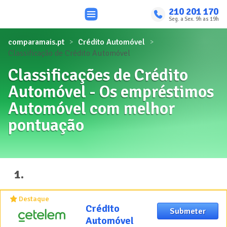
210 201 170
Seg. a Sex. 9h as 19h
comparamais.pt
Crédito Automóvel
Classificação de Crédito Automóvel
Classificações de Crédito
Automóvel - Os empréstimos
Automóvel com melhor
pontuação
1
.
Destaque
Crédito
Crédito
Submeter
Automóvel
Automóvel