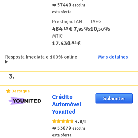
57440
❤️
escolhi
esta oferta
Prestação
TAN
TAEG
484
€
7
%
10
%
,
19
,
95
,
50
MTIC
17.430
€
,
92
Resposta Imediata e 100% online
Mais detalhes
3
.
Destaque
Crédito
Crédito
Submeter
Automóvel
Automóvel
Younited
Younited
4.8
/5
53879
❤️
escolhi
esta oferta