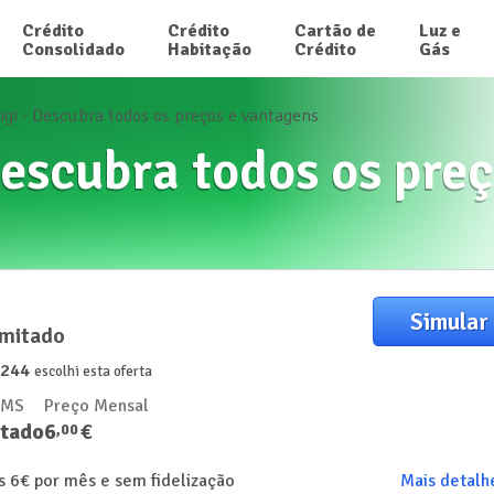
Crédito

Crédito

Cartão de

Luz e

Consolidado
Habitação
Crédito
Gás
igi - Descubra todos os preços e vantagens
Descubra todos os pre
Simular
limitado
2244
escolhi esta oferta
SMS
Preço Mensal
itado
6
€
,
00
as 6€ por mês e sem fidelização
Mais detalh