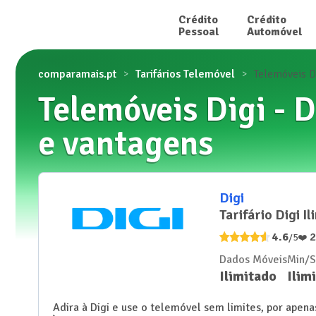
Crédito

Crédito

Pessoal
Automóvel
comparamais.pt
Tarifários Telemóvel
Telemóveis D
Telemóveis Digi - 
e vantagens
Digi
Tarifário Digi I
4.6
/5
❤️
Dados Móveis
Min/
Ilimitado
Ilim
Adira à Digi e use o telemóvel sem limites, por apen