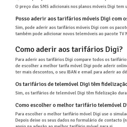
O preço das SMS adicionais nos planos móveis Digi tem
Posso aderir aos tarifários móveis Digi com os
Sim, pode aderir aos tarifários móveis Digi com os pacote
também pode adicionar novos telemóveis ao pacote TV N
Como aderir aos tarifários Digi?
Para aderir aos tarifários Digi compare todos os tarifári
de escolher a melhor tarifa móvel Digi pode aderir onlin
ter mais descontos, o seu IBAN e email para aderir ao déb
Os tarifários de telemóvel Digi têm fidelizaçã
Sim, os tarifários de telemóvel Digi têm fidelização dur
Como escolher o melhor tarifário telemóvel D
Para escolher o melhor tarifário móvel Digi use o simula
Depois deixe os seus dados no formulário de contacto (
apoio na adesão ao melhor tarifário móvel para si.