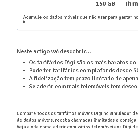
150 GB
Ilim
Acumule os dados móveis que não usar para gastar n
Neste artigo vai descobrir…
Os tarifários Digi são os mais baratos do 
Pode ter tarifários com plafonds desde 
A fidelização tem prazo limitado de apen
Se aderir com mais telemóveis tem descon
Compare todos os tarifários móveis Digi no simulador d
de dados móveis, receba chamadas ilimitadas e consiga o
Veja ainda como aderir com vários telemóveis na Digi d