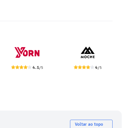
4.1
4
/5
/5
Voltar ao topo