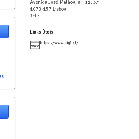
Avenida José Malhoa, n.º 11, 3.º
1070-157
Lisboa
Tel.:
Links Úteis
https://www.digi.pt/
es