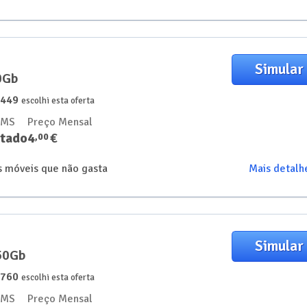
Simular
50Gb
1449
escolhi esta oferta
SMS
Preço Mensal
itado
4
€
,
00
os móveis que não gasta
Mais detalh
Simular
150Gb
2760
escolhi esta oferta
SMS
Preço Mensal