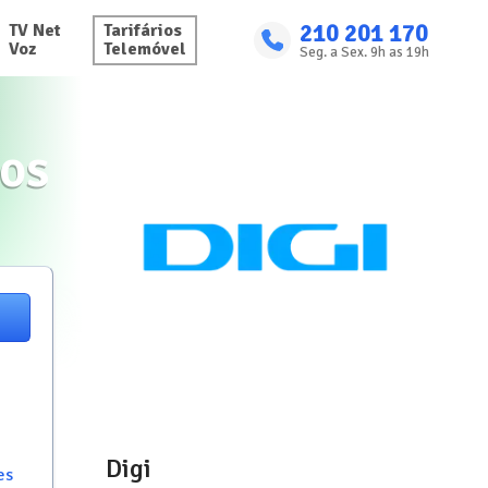
210 201 170
TV Net

Tarifários

Voz
Telemóvel
Seg. a Sex. 9h as 19h
ços
Digi
es