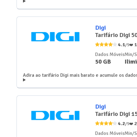
Digi
Tarifário Digi 
4.1
/5
❤️
Dados Móveis
Min/
50 GB
Ilim
Adira ao tarifário Digi mais barato e acumule os dad
Digi
Tarifário Digi 
4.2
/5
❤️
Dados Móveis
Min/