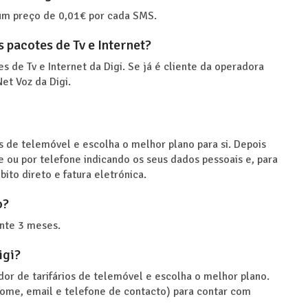
 um preço de 0,01€ por cada SMS.
 pacotes de Tv e Internet?
s de Tv e Internet da Digi. Se já é cliente da operadora
et Voz da Digi.
os de telemóvel e escolha o melhor plano para si. Depois
e ou por telefone indicando os seus dados pessoais e, para
ito direto e fatura eletrónica.
o?
ante 3 meses.
igi?
dor de tarifários de telemóvel e escolha o melhor plano.
nome, email e telefone de contacto) para contar com