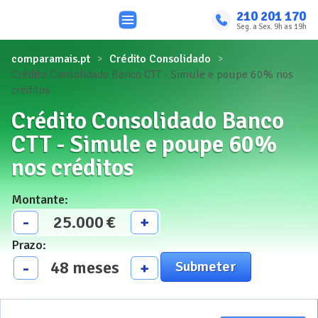
210 201 170
Seg. a Sex. 9h as 19h
comparamais.pt
Crédito Consolidado
Crédito Consolidado Banco CTT - Simule e poupe 60% nos
créditos
Crédito Consolidado Banco
CTT - Simule e poupe 60%
nos créditos
Montante
:
25.000
€
-
+
Prazo
:
48
meses
-
+
Submeter