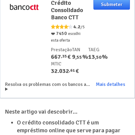
Crédito
Crédito
Submeter
Consolidado
Consolidado
Banco CTT
Banco CTT
4.2
/5
7450
❤️
escolhi
esta oferta
Prestação
TAN
TAEG
667
€
9
%
13
%
,
35
,
55
,
50
MTIC
32.032
€
,
61
Resolva os problemas com os bancos através do crédito consolidado Banco CTT
Mais detalhes
Neste artigo vai descobrir…
O crédito consolidado CTT é um
empréstimo online que serve para pagar