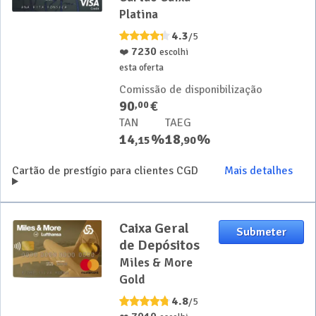
Platina
4.3
/5
7230
❤️
escolhi
esta oferta
Comissão de disponibilização
90
€
,
00
TAN
TAEG
14
%
18
%
,
15
,
90
Cartão de prestígio para clientes CGD
Mais detalhes
Caixa Geral
Submeter
de Depósitos
Miles & More
Gold
4.8
/5