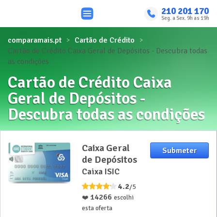
210 201 170
Seg. a Sex. 9h as 19h
comparamais.pt
Cartão de Crédito
Cartão de Crédito Caixa Geral de Depósitos - Descubra todas
as condições
Cartão de Crédito Caixa
Geral de Depósitos -
Descubra todas as condições
Caixa Geral
Submeter
de Depósitos
Caixa ISIC
4.2
/5
14266
❤️
escolhi
esta oferta