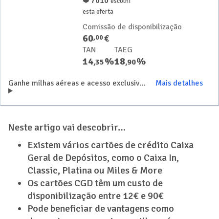
7010
❤️
escolhi
esta oferta
Comissão de disponibilização
60
€
,
00
TAN
TAEG
14
%
18
%
,
35
,
90
Ganhe milhas aéreas e acesso exclusivo a lounges de aeroportos
Mais detalhes
Neste artigo vai descobrir…
Existem vários cartões de crédito Caixa
Geral de Depósitos, como o Caixa In,
Classic, Platina ou Miles & More
Os cartões CGD têm um custo de
disponibilização entre 12€ e 90€
Pode beneficiar de vantagens como