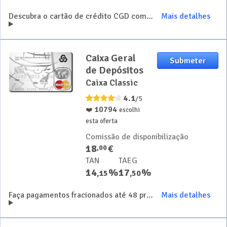
Descubra o cartão de crédito CGD com adesão mais fácil
Mais detalhes
Caixa Geral
Submeter
de Depósitos
Caixa Classic
4.1
/5
10794
❤️
escolhi
esta oferta
Comissão de disponibilização
18
€
,
00
TAN
TAEG
14
%
17
%
,
15
,
50
Faça pagamentos fracionados até 48 prestações
Mais detalhes