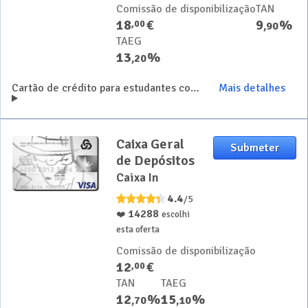
Comissão de disponibilização
TAN
18
€
9
%
,
00
,
90
TAEG
13
%
,
20
Cartão de crédito para estudantes com descontos e benefícios no estrangeiro
Mais detalhes
Caixa Geral
Submeter
de Depósitos
Caixa In
4.4
/5
14288
❤️
escolhi
esta oferta
Comissão de disponibilização
12
€
,
00
TAN
TAEG
12
%
15
%
,
70
,
10