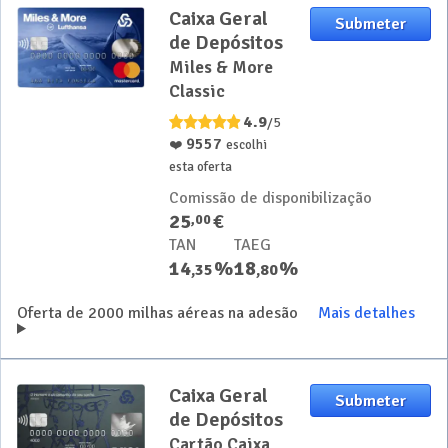
Caixa Geral
Submeter
de Depósitos
Miles & More
Classic
4.9
/5
9557
❤️
escolhi
esta oferta
Comissão de disponibilização
25
€
,
00
TAN
TAEG
14
%
18
%
,
35
,
80
Oferta de 2000 milhas aéreas na adesão
Mais detalhes
Caixa Geral
Submeter
de Depósitos
Cartão Caixa