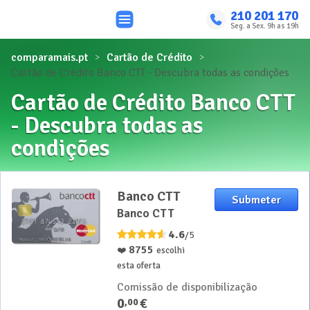
210 201 170
Seg. a Sex. 9h as 19h
comparamais.pt
Cartão de Crédito
Cartão de Crédito Banco CTT - Descubra todas as condições
Cartão de Crédito Banco CTT
- Descubra todas as
condições
Banco CTT
Submeter
Banco CTT
4.6
/5
8755
❤️
escolhi
esta oferta
Comissão de disponibilização
0
€
,
00