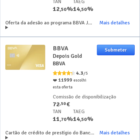
TAN
TAEG
12
%
14
%
,
50
,
50
Oferta da adesão ao programa BBVA Journey
Mais detalhes
BBVA
Submeter
Depois Gold
BBVA
4.3
/5
11999
❤️
escolhi
esta oferta
Comissão de disponibilização
72
€
,
50
TAN
TAEG
11
%
14
%
,
70
,
50
Cartão de crédito de prestígio do Banco BBVA
Mais detalhes