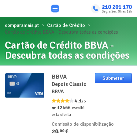
210 201 170
Seg. a Sex. 9h as 19h
comparamais.pt
Cartão de Crédito
Cartão de Crédito BBVA - Descubra todas as condições
Cartão de Crédito BBVA -
Descubra todas as condições
BBVA
Submeter
Depois Classic
BBVA
4.1
/5
12466
❤️
escolhi
esta oferta
Comissão de disponibilização
20
€
,
00