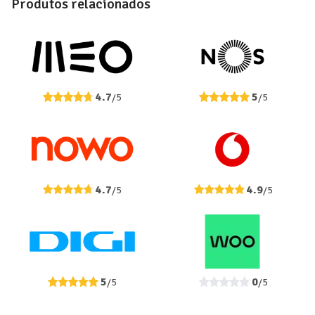
Produtos relacionados
4.7
5
/5
/5
4.7
4.9
/5
/5
5
0
/5
/5