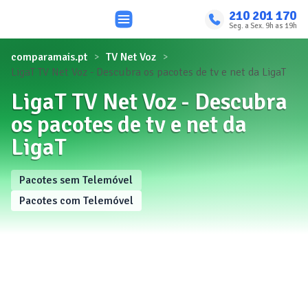
210 201 170
Seg. a Sex. 9h as 19h
comparamais.pt
TV Net Voz
LigaT TV Net Voz - Descubra os pacotes de tv e net da LigaT
LigaT TV Net Voz - Descubra
os pacotes de tv e net da
LigaT
Pacotes sem Telemóvel
Pacotes com Telemóvel